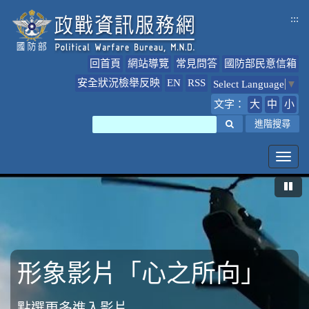
跳
:::
到
主
要
回首頁
網站導覽
常見問答
國防部民意信箱
內
容
安全狀況檢舉反映
EN
RSS
Select Language
▼
文字：
大
中
小
搜尋
進階搜尋
Toggl
navig
暫
形象影片「心之所向」
形象影片「堅持與守護」
國軍心理健康照護方案
點選更多進入影片
影片連結
國軍心理健康照護方案