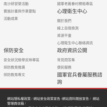
南沙研習營活動
國軍老舊眷村標租專區
心理衛生中心
實施計畫與作業要點
活動成果
關於我們
線上自我檢測
資源平臺
心理衛生中心聯絡資訊
保防安全
政府資訊公開
安全狀況檢舉反映專區
常見問答集
保防教育推廣
便民服務
國軍官兵眷屬服務諮
保防教育專文
詢
網站隱私權政策
/
網站安全政策宣告
/
網站資料開放宣告
/
網站
管理員信箱
/