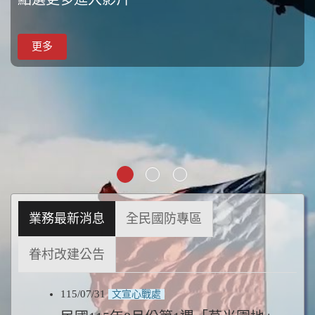
更多
更多
更多
業務最新消息
全民國防專區
眷村改建公告
115/07/31
文宣心戰處