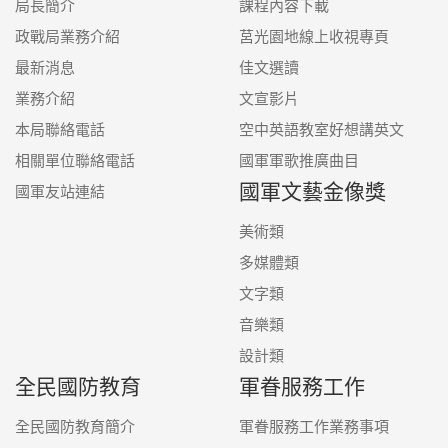
局長簡介
課程內容下載
政戰局業務介紹
莒光園地線上收視專頁
最新消息
佳文選讀
業務介紹
文宣影片
本局聯絡電話
空中英語教室好想講英文
相關單位聯絡電話
國軍軍歌推廣曲目
國軍文藝金像獎
國軍友站連結
美術類
多媒體類
文字類
音樂類
設計類
全民國防教育
軍眷服務工作
全民國防教育簡介
軍眷服務工作業務事項