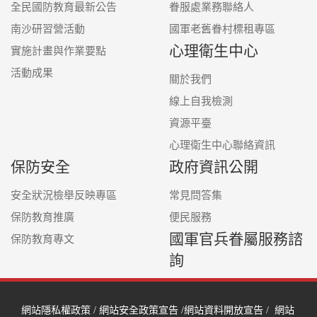
全民國防教育最新公告
眷服處業務聯絡人
南沙研習營活動
國軍老舊眷村標租專區
心理衛生中心
實施計畫與作業要點
活動成果
關於我們
線上自我檢測
資源平臺
心理衛生中心聯絡資訊
保防安全
政府資訊公開
安全狀況檢舉反映專區
常見問答集
保防教育推廣
便民服務
國軍官兵眷屬服務諮
保防教育專文
詢
網站隱私權政策
/
網站安全政策宣告
/
網站資料開放宣告
/
網站