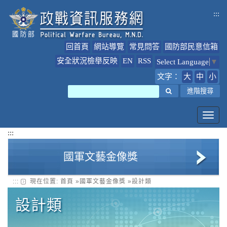
跳
:::
到
主
要
回首頁
網站導覽
常見問答
國防部民意信箱
內
容
安全狀況檢舉反映
EN
RSS
Select Language
▼
文字：
大
中
小
搜尋
進階搜尋
Toggl
navig
:::
國軍文藝金像獎
:::
現在位置:
首頁
»
國軍文藝金像獎
»
設計類
美術類
設計類
多媒體類