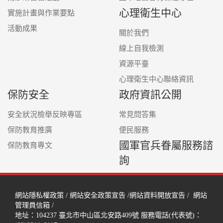
心理衛生中心
實施計畫與作業要點
活動成果
關於我們
線上自我檢測
資源平臺
心理衛生中心聯絡資訊
保防安全
政府資訊公開
安全狀況檢舉反映專區
常見問答集
保防教育推廣
便民服務
國軍官兵眷屬服務諮
保防教育專文
詢
網站隱私權政策
/
網站安全政策宣告
/
網站資料開放宣告
/
網站
管理員信箱
/
地址：104237
臺北市中山區北安路409號
服務電話(代表號)：