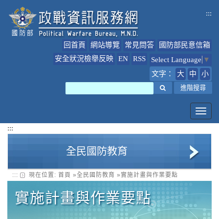
跳
:::
到
主
要
回首頁
網站導覽
常見問答
國防部民意信箱
內
容
安全狀況檢舉反映
EN
RSS
Select Language
▼
文字：
大
中
小
搜尋
進階搜尋
Toggl
navig
:::
全民國防教育
:::
現在位置:
首頁
»
全民國防教育
»
實施計畫與作業要點
全民國防教育簡介
實施計畫與作業要點
全民國防教育最新公告