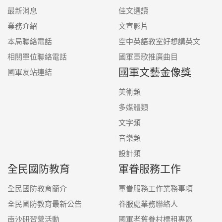
最新消息
佳文選讀
業務介紹
文宣影片
本局聯絡電話
空中英語教室好想講英文
相關單位聯絡電話
國軍軍歌推廣曲目
國軍文藝金像獎
國軍友站連結
美術類
多媒體類
文字類
音樂類
設計類
全民國防教育
軍眷服務工作
全民國防教育簡介
軍眷服務工作業務事項
全民國防教育最新公告
眷服處業務聯絡人
南沙研習營活動
國軍老舊眷村標租專區