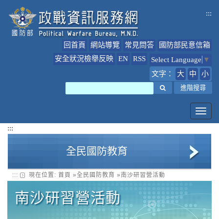
跳
:::
到
主
要
回首頁
網站導覽
常見問答
國防部民意信箱
內
容
安全狀況檢舉反映
EN
RSS
Select Language
▼
文字：
大
中
小
搜尋
進階搜尋
Toggl
navig
:::
全民國防教育
:::
現在位置:
首頁
»
全民國防教育
»
南沙研習營活動
全民國防教育簡介
南沙研習營活動
全民國防教育最新公告