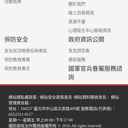
活動成果
關於我們
線上自我檢測
資源平臺
心理衛生中心聯絡資訊
保防安全
政府資訊公開
安全狀況檢舉反映專區
常見問答集
保防教育推廣
便民服務
國軍官兵眷屬服務諮
保防教育專文
詢
網站隱私權政策
/
網站安全政策宣告
/
網站資料開放宣告
/
網站
管理員信箱
/
地址：104237
臺北市中山區北安路409號
服務電話(代表號)：
(02)2311-6117
星期一~星期五 早上08:00~下午17:00
國防部政治作戰局版權所有 © 2016.All rights reserved.