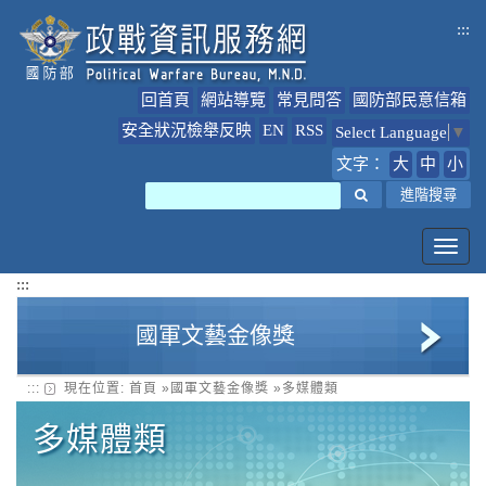
跳
:::
到
主
要
回首頁
網站導覽
常見問答
國防部民意信箱
內
容
安全狀況檢舉反映
EN
RSS
Select Language
▼
文字：
大
中
小
搜尋
進階搜尋
Toggl
navig
:::
國軍文藝金像獎
:::
現在位置:
首頁
»
國軍文藝金像獎
»
多媒體類
美術類
多媒體類
多媒體類