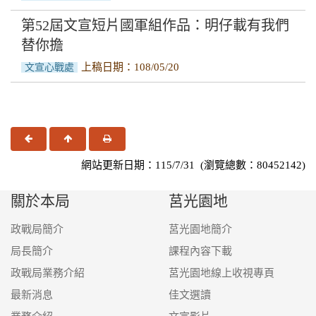
第52屆文宣短片國軍組作品：明仔載有我們
替你擔
上稿日期：108/05/20
文宣心戰處
上一頁
回頂端
友善列印
網站更新日期：115/7/31 (瀏覽總數：80452142)
關於本局
莒光園地
政戰局簡介
莒光園地簡介
局長簡介
課程內容下載
政戰局業務介紹
莒光園地線上收視專頁
最新消息
佳文選讀