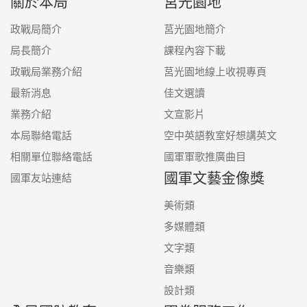
關於本局
莒光園地
政戰局簡介
莒光園地簡介
局長簡介
課程內容下載
政戰局業務介紹
莒光園地線上收視專頁
最新消息
佳文選讀
業務介紹
文宣影片
本局聯絡電話
空中英語教室好想講英文
相關單位聯絡電話
國軍軍歌推廣曲目
國軍文藝金像獎
國軍友站連結
美術類
多媒體類
文字類
音樂類
設計類