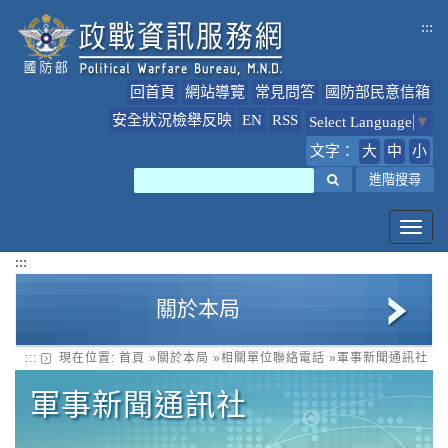
跳
:::
到
主
要
回首頁
網站導覽
常見問答
國防部民意信箱
內
容
安全狀況檢舉反映
EN
RSS
Select Language
▼
文字：
大
中
小
搜尋
進階搜尋
Toggl
navig
:::
關於本局
:::
現在位置:
首頁
»
關於本局
»
相關單位聯絡電話
»
軍事新聞通訊社
政戰局簡介
軍事新聞通訊社
局長簡介