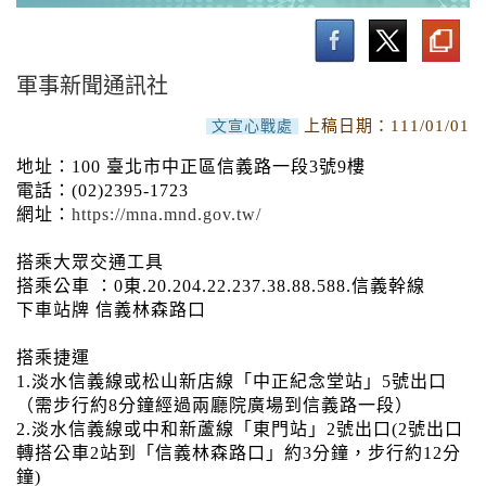
政戰局業務介紹
最新消息
軍事新聞通訊社
業務介紹
上稿日期：
111/01/01
文宣心戰處
本局聯絡電話
地址：100 臺北市中正區信義路一段3號9樓
電話：(02)2395-1723
相關單位聯絡電話
網址：
https://mna.mnd.gov.tw/
漢聲電台
搭乘大眾交通工具
搭乘公車 ：0東.20.204.22.237.38.88.588.信義幹線
青年日報社
下車站牌 信義林森路口
福利事業管理處「各地區福利站」
搭乘捷運
1.淡水信義線或松山新店線「中正紀念堂站」5號出口
軍事新聞通訊社
（需步行約8分鐘經過兩廳院廣場到信義路一段）
2.淡水信義線或中和新蘆線「東門站」2號出口(2號出口
轉搭公車2站到「信義林森路口」約3分鐘，步行約12分
政治作戰教育訓練中心
鐘)