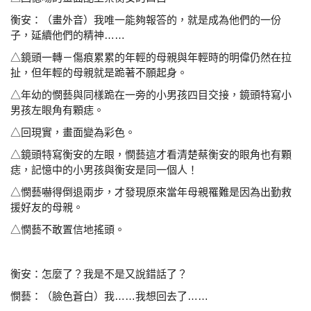
衡安：（畫外音）我唯一能夠報答的，就是成為他們的一份
子，延續他們的精神……
△鏡頭一轉－傷痕累累的年輕的母親與年輕時的明偉
仍然在拉
扯，但年輕的母親就是跪著不願起身。
△年幼的憫藝與同樣跪在一旁的小男孩四目交接，鏡頭特
寫小
男孩左眼角有顆痣。
△回現實，畫面變為彩色。
△鏡頭特寫衡安的左眼，憫藝這才看清楚蔡衡安的眼角
也有顆
痣，記憶中的小男孩與衡安是同一個人！
△憫藝嚇得倒退兩步，才發現原來當年母親罹難是因為
出勤救
援好友的母親。
△憫藝不敢置信地搖頭。
衡安：怎麼了？我是不是又說錯話了？
憫藝：（臉色蒼白）我……我想回去了……