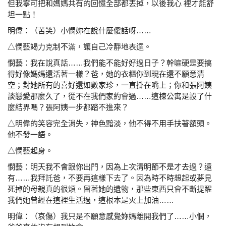
但我寧可把和媽媽共有的回憶全部都丟掉，以後我心 裡
才能舒
坦一點！
明偉：（苦笑）小憫妳在說什麼傻話呀……
△憫藝竭力克制不滿，讓自己冷靜地表達。
憫藝：我在說真話……我們能不能好好過日子？幹嘛硬是要
搞
得好像媽媽還活著一樣？爸，她的衣櫃你到現在還
不願意清
空；對她所有的喜好還如數家珍，一直掛在
嘴上；你和張阿姨
談戀愛那麼久了，從不在我們家約
會過……這棟公寓是設了什
麼結界嗎？張阿姨一步都
踏不進來？
△明偉的笑容完全消失，神色黯淡，他不得不用手扶著
額頭。
他不發一語。
△憫藝起身。
憫藝：明天我不會跟你出門，因為上次清明節不是才去過？
還
有……我拜託爸，不要再這樣下去了。因為時不時
想起或夢見
死掉的母親真的很煩。留著她的遺物，那
些東西只會不斷提醒
我們她曾經在這裡生活過，這根
本是火上加油……
明偉：（哀傷）我只是不願意感覺妳媽離開我們了……小憫，