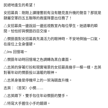
民絕地逢生的希望！
女招募員：剛剛上課鐘響前有沒有聽見直升機的聲音？那就
是
隸屬空軍四五五聯隊的救援隊要出任務了！
△女招募員一邊說話一邊巡視教室內每位學生，她語畢
的瞬
間，恰恰好與憫藝四目交接。
△憫藝面對女招募員充滿活力的眼神時，不安地倒抽一
口氣，
在座位上全身僵硬。
△Ins 回憶場－
△憫藝年幼時回憶場之色調轉為黑白畫面。
△志英的穿著打扮和現實場景的女招募員幾乎一模
一樣，志英
對著年幼的憫藝投以溫暖的眼神。
△志英身後是停機坪上的一架海鷗直升機。
志英：（苦笑）小憫……
△志英蹲下，雙手包住年幼憫藝的雙手。
△特寫大手握住小手的鏡頭。