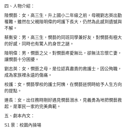
四、人物介紹：
陸憫藝：女，高三生，升上國小二年級之前，母親劉志
英出勤
罹難。雖然在父親陸明偉的呵護下長大，仍
然為此感到遺憾與
不解。
蔡衡安：男，高三生，憫藝的同班同學兼好友，對憫藝
有極大
的好感，同時也有驚人的身世之謎。
陸明偉：男，憫藝之父，對憫藝疼愛無比，卻無法忘懷
亡妻，
讓憫藝十分困擾。
劉志英：女，憫藝之母，是位認真盡責的救護士，因公
殉職，
成為家族裡永遠的傷痛。
校護：女，憫藝學校的護士阿姨，在憫藝迷惘時給予人
生方向
的提點。
連長：女，出任務時剛好遇見憫藝溺水，見義勇為地把
憫藝救
起，是軍民一家的完美典範。
五、劇本內文：
S1 景：校園內操場