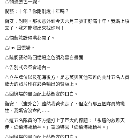
△憫藝臉色一變。
憫藝：十年？你剛剛說十年嗎？
衡安：對啊，那次意外到今天六月三號正好滿十年。我媽上
墳
去了，我才能溜出來找你啊！
△憫藝驚訝得嘴都開了。
△Ins 回憶場。
△陸憫藝幼時回憶場之色調為黑白畫面。
△告別式公祭會場內－
△立在牌位以及花海後方，是志英與其他罹難的共計五名
人員
放大的照片印在彩色輸出的背板上。
△回憶場的畫面配上蔡衡安的口白。
衡安：（畫外音）雖然我爸也走了，但沒有那五個隊員的犧
牲，我媽會沒命的……
△這五名隊員的下方還打上了巨大的標題：「永遠的救難
天
使、延續海鷗精神。」鏡頭特寫「延續海鷗精神。」
△回憶場的畫面配上蔡衡安的口白。