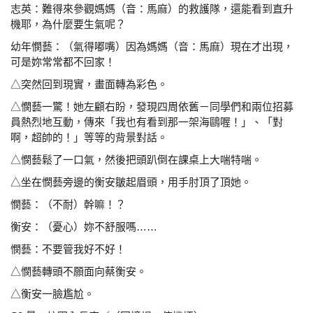
志英：難得來參觀媽媽（音：馬麻）的救護隊，還能看到直
升
機耶，為什麼要生氣呢？
幼年憫藝：（氣得嘟嘴）因為媽媽（音：馬麻）現在才出現，
可是妳常常都不回家！
△突然回到現實，畫面轉為彩色。
△憫藝一驚！她左顧右盼，發現四周依舊－同學們和兩
位招募
員熱烈地互動，傳來「我也有看到那一架海鷗
喔！」、「對
啊，超帥的！」等等的背景對話。
△憫藝鬆了一口氣，然後把頭趴倒在課桌上大喘特喘。
△坐在憫藝旁邊的衡安皺起眉頭，用手肘頂了頂她。
憫藝：（不耐）幹嘛！？
衡安：（憂心）妳不舒服嗎……
憫藝：不要管我好不好！
△憫藝轉頭不願面向蔡衡安。
△衡安一臉尷尬。