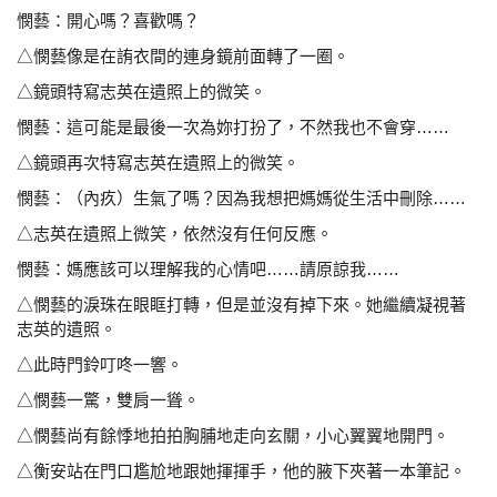
憫藝：開心嗎？喜歡嗎？
△憫藝像是在詴衣間的連身鏡前面轉了一圈。
△鏡頭特寫志英在遺照上的微笑。
憫藝：這可能是最後一次為妳打扮了，不然我也不會穿……
△鏡頭再次特寫志英在遺照上的微笑。
憫藝：（內疚）生氣了嗎？因為我想把媽媽從生活中刪除……
△志英在遺照上微笑，依然沒有任何反應。
憫藝：媽應該可以理解我的心情吧……請原諒我……
△憫藝的淚珠在眼眶打轉，但是並沒有掉下來。她繼續
凝視著
志英的遺照。
△此時門鈴叮咚一響。
△憫藝一驚，雙肩一聳。
△憫藝尚有餘悸地拍拍胸脯地走向玄關，小心翼翼地
開門。
△衡安站在門口尷尬地跟她揮揮手，他的腋下夾著一本筆
記。