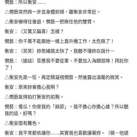
憫藝：所以衡安……
△憫藝突然跨一步並身體前傾，離衡安非常近。
△衡安嚇得往後退，憫藝一把揪住他的雙臂。
衡安：（又驚又竊喜）怎樣？
憫藝：你千萬不能跟她一樣上直升機工作，太危險了！
衡安：（苦笑）妳思緒跳太快了，我聽不懂妳在說什－
憫藝：（搶話）答應我不要從軍、不要加入海鷗部隊！拜託
你
了！
△衡安先是一怔，再定睛凝視憫藝，然後露出溫暖的微笑。
衡安：原來妳會擔心我啊？
△憫藝氣得拍打衡安的前胸。
憫藝：傻瓜！你是我的「麻卲」，我不擔心你擔心誰？所以
聽
我的話，好嗎？
△衡安面有難色。
衡安：我平常都依讓你……其實我也喜歡讓著妳。（頓，他
語