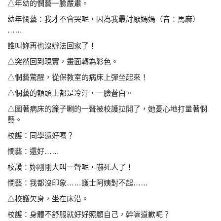
△年幼的憫藝一臉嚴肅。
幼年憫藝：我才不會哭呢，因為我最討厭媽媽（音：馬麻）
……
誰叫妳再也沒辦法回家了！
△突然回到現實，畫面轉為彩色。
△憫藝驚醒，從保教室的病床上彈坐起來！
△憫藝的額頭上都是冷汗，一臉蒼白。
△圍著病床的簾子唰的一聲被校護拉開了，她憂心地打
量著憫
藝。
校護：同學還好嗎？
憫藝：還好……
校護：妳剛剛大叫一聲呢，嚇死人了！
憫藝：我都沒印象……護士阿姨對不起……
△校護欠身，坐在床沿。
校護：身體不舒服就好好照顧自己，幹嘛道歉呢？