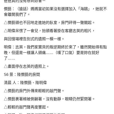
爸爸真的沒有想到妳會－
憫藝：（搶話）媽媽當初如果沒有選擇加入「海鷗」，她就
不
會離開我們了。
△憫藝頭也不回地走進她的臥室，房門砰得一聲關起。
△明偉呆愣了一會兒，抬頭看著掛在客廳志英的相片，
與回憶場裡告別式的遺照一模一樣。
明偉：志英，我們家寶貝的叛逆期終於來了，雖然開始得有
點
晚，但還是一樣讓人頭痛……（嘆了口氣）要是妳
在就好
了……
△畫面停在志英的遺照上。
S6 景：陸憫藝的房間
清晨 人：陸憫藝、陸明偉
△憫藝的房門外傳來輕輕的敲門聲。
△憫藝裹著棉被側躺著，沒有動靜，眼睛仍然緊閉著。
△輕輕的敲門聲再度響起。