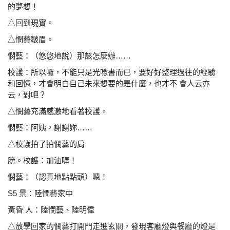
的夢想！
△回到現實。
△憫藝皺眉。
憫藝：（悠悠地說）那該怎麼辦……
校護：所以囉，不能只是光唸書而已，要好好整理過往的經
驗
和回憶，才會明白自己未來想要的是什麼，也才不 會
人云亦
云，對吧？
△憫藝充滿感激地看著校護。
憫藝：阿姨，謝謝妳……
△校護拍了拍憫藝的肩
膀。校護：加油喔！
憫藝：（認真地點點頭）嗯！
S5 景：陸憫藝家中
黃昏 人：陸憫藝、陸明偉
△放學回家的憫藝打開門走進玄關，發現客廳燈與餐廳的
燈是