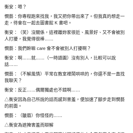
衡安：嗯？
憫藝：你專程跑來找我，我又把你帶出來了。但我真的想走
一
走，待會在一起去圖書館 K 書吧。
衡安：（笑）沒關係，這裡離妳家很近、風景好、又不會被
別
人打擾，我覺得很棒……
憫藝：我們幹嘛 care 會不會被別人打擾啊？
衡安：啊……就……（一時語圔）沒有別人，比較可以說
話……
憫藝：（不解風情）平常在教室裡鬧哄哄的，你還不是一直
找
我聊天？
衡安：反正……偶爾獨處也不錯啊……
△衡安因為自己所說的話而感到害羞，便加速了腳步走到
憫藝
的前面。
憫藝：（皺眉）你怪怪的……
△衡安為遮掩害羞而辯解