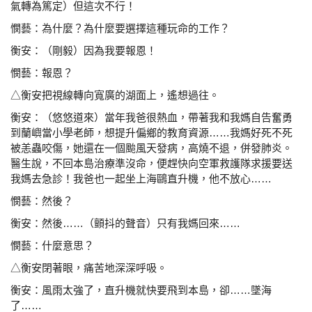
氣轉為篤定）但這次不行！
憫藝：為什麼？為什麼要選擇這種玩命的工作？
衡安：（剛毅）因為我要報恩！
憫藝：報恩？
△衡安把視線轉向寬廣的湖面上，遙想過往。
衡安：（悠悠道來）當年我爸很熱血，帶著我和我媽自告奮
勇
到蘭嶼當小學老師，想提升偏鄉的教育資源……我
媽好死不死
被恙蟲咬傷，她還在一個颱風天發病，高
燒不退，併發肺炎。
醫生說，不回本島治療準沒命，
便趕快向空軍救護隊求援要送
我媽去急診！我爸也
一起坐上海鷗直升機，他不放心……
憫藝：然後？
衡安：然後……（顫抖的聲音）只有我媽回來……
憫藝：什麼意思？
△衡安閉著眼，痛苦地深深呼吸。
衡安：風雨太強了，直升機就快要飛到本島，卻……墜海
了……