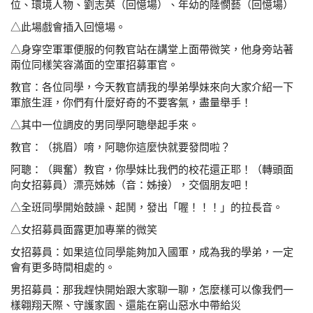
位、環境人物、劉志英（回憶場）、年幼的
陸憫藝（回憶場）
△此場戲會插入回憶場。
△身穿空軍軍便服的何教官站在講堂上面帶微笑，他身
旁站著
兩位同樣笑容滿面的空軍招募軍官。
教官：各位同學，今天教官請我的學弟學妹來向大家介紹一
下
軍旅生涯，你們有什麼好奇的不要客氣，盡量舉
手！
△其中一位調皮的男同學阿聰舉起手來。
教官：（挑眉）唷，阿聰你這麼快就要發問啦？
阿聰：（興奮）教官，你學妹比我們的校花還正耶！（轉頭
面
向女招募員）漂亮姊姊（音：姊接），交個朋友吧！
△全班同學開始鼓譟、起鬨，發出「喔！！！」的拉長音。
△女招募員面露更加專業的微笑
女招募員：如果這位同學能夠加入國軍，成為我的學弟，一
定
會有更多時間相處的。
男招募員：那我趕快開始跟大家聊一聊，怎麼樣可以像我們
一
樣翱翔天際、守護家園、還能在窮山惡水中帶給災