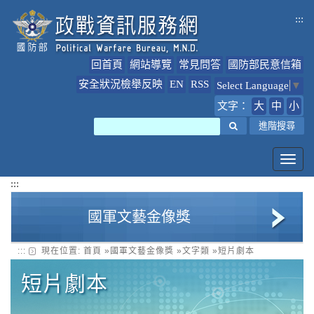
跳
:::
到
主
要
回首頁
網站導覽
常見問答
國防部民意信箱
內
容
安全狀況檢舉反映
EN
RSS
Select Language
▼
文字：
大
中
小
搜尋
進階搜尋
Toggl
navig
:::
國軍文藝金像獎
:::
現在位置:
首頁
»
國軍文藝金像獎
»
文字類
»
短片劇本
美術類
短片劇本
多媒體類