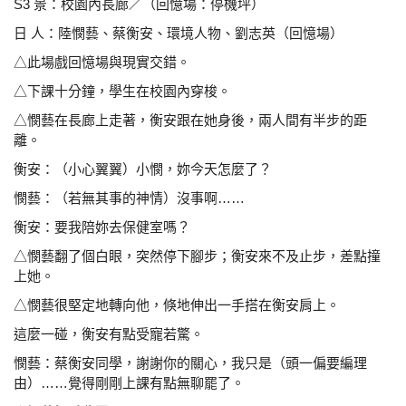
S3 景：校園內長廊／（回憶場：停機坪）
日 人：陸憫藝、蔡衡安、環境人物、劉志英（回憶場）
△此場戲回憶場與現實交錯。
△下課十分鐘，學生在校園內穿梭。
△憫藝在長廊上走著，衡安跟在她身後，兩人間有半步
的距
離。
衡安：（小心翼翼）小憫，妳今天怎麼了？
憫藝：（若無其事的神情）沒事啊……
衡安：要我陪妳去保健室嗎？
△憫藝翻了個白眼，突然停下腳步；衡安來不及止步，
差點撞
上她。
△憫藝很堅定地轉向他，倏地伸出一手搭在衡安肩上。
這麼一碰，衡安有點受寵若驚。
憫藝：蔡衡安同學，謝謝你的關心，我只是（頭一偏要編理
由）……覺得剛剛上課有點無聊罷了。