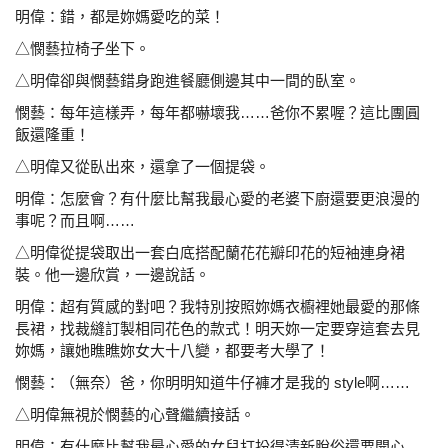
明偉：錯，都是妳媽愛吃的菜！
△憫藝拉椅子坐下。
△明偉卻與憫藝錯身跑進餐廳側邊其中一間的臥室。
憫藝：每年這樣弄，每年都嚇壞我……爸你不累喔？這比團
圓
飯還隆重！
△明偉又從臥出來，還拿了一個提袋。
明偉：怎麼會？有什麼比幫我最心愛的老婆下廚還要更浪漫
的
事呢？而且啊……
△明偉從提袋取出一套白底搭配蘭花花瓣印花的短袖
連身裙
裝。他一邊欣賞，一邊說話。
明偉：超有質感的對吧？我特別按照妳媽衣櫥裡她最愛的那
條
長裙，找裁縫訂製相同花色的款式！明天妳一定要
穿這套去見
妳媽，讓她瞧瞧妳女大十八變，都要考大
學了！
憫藝：（無奈）爸，你明明知道牛仔褲才是我的 style
啊……
△明偉無視於憫藝的心聲繼續接話。
明偉：有什麼比幫我最心愛的女兒打扮得清新脫俗還要開心