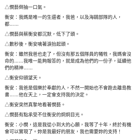
△憫藝倒抽一口氣。
衡安：我媽是唯一的生還者，我爸，以及海鷗部隊的人，
都……
△憫藝與蔡衡安都沉默，低下了頭。
△數秒後，衡安噙著淚抬起頭。
衡安：雖然我爸也走了，但沒有那五個隊員的犧牲，我媽會
沒
命的……我唯一能夠報答的，就是成為他們的一份
子，延續他
們的精神……
△衡安仰頭望天。
衡安：我爸是個樂於奉獻的人，不然一開始也不會跑去離島
教
書……他在天上，一定會支持我的決定。
△衡安突然真摯地看著憫藝。
△憫藝有點承受不住衡安的炯炯目光。
衡安：小憫，這是我從小到大的心願，我等了十年，終於有
機
會可以實現了。妳是我最好的朋友，我也需要妳的支
持！