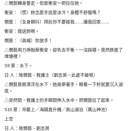
△憫藝轉身要走，但是衡安一把拉住她。
衡安：（慌）妳怎麼手這麼冰冷！身體不舒服嗎？
憫藝：（全身顫抖）拜託你不要碰我……讓我回家……
衡安：我送妳啊。
憫藝：（高喊）你放手！
△憫藝用力掙脫蔡衡安，卻失去平衡，一沒踩穩，竟然
跌進了
埤塘裡！
S9 景：水下。
日 人：陸憫藝、救護士（劉志英－此處不破哏）
△憫藝昏厥漂浮在水下，她高舉著手，眼看一下秒就要沉
入湖
底。
△突然間，救護士的手瞬間伸入水中，把憫藝拉了起來。
S10 景：吊籃上／海鷗直升機／高山湖泊（萬山神池）
上空
日 人：陸憫藝、劉志英