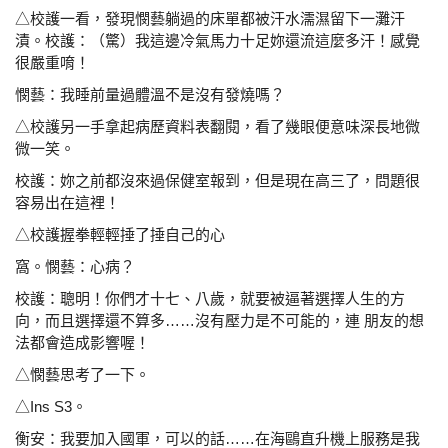
△校護一看，發現憫藝躺過的床單都被汗水濡濕留下一
灘汗
漬。校護：（驚）我這邊冷氣馬力十足妳還流這麼多汗！
感覺
很
嚴重唷！
憫藝：我睡前量過體溫不是沒有發燒嗎？
△校護另一手拿起病歷資料表翻閱，看了幾眼便意味深長
地微
微一笑。
校護：妳之前都沒來過保健室報到，但是現在高三了，問題
很
容易出在這裡！
△校護握拳輕輕捶了捶自己的心
窩。憫藝：心病？
校護：聰明！你們才十七、八歲，就要被逼著選擇人生的方
向，而且選擇還不算多……沒有壓力是不可能的，連 朋
友的想
法都會造成影響喔！
△憫藝思考了一下。
△Ins S3。
衡安：我要加入國軍，可以的話……在海鷗直升機上服務是
我