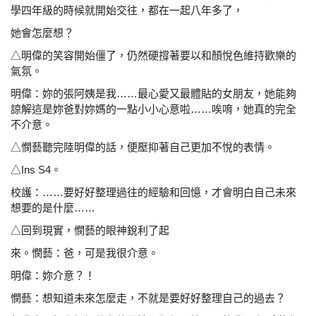
學四年級的時候就開始交往，都在一起八年多了，
她會怎麼想？
△明偉的笑容開始僵了，仍然硬撐著要以和顏悅色維持
歡樂的
氣氛。
明偉：妳的張阿姨是我……最心愛又最體貼的女朋友，她能
夠
諒解這是妳爸對妳媽的一點小小心意啦……唉
唷，她真的完全
不介意。
△憫藝聽完陸明偉的話，便壓抑著自己更加不悅的表情。
△Ins S4。
校護：……要好好整理過往的經驗和回憶，才會明白自己未
來
想要的是什麼……
△回到現實，憫藝的眼神銳利了起
來。憫藝：爸，可是我很介意。
明偉：妳介意？！
憫藝：想知道未來怎麼走，不就是要好好整理自己的過去？