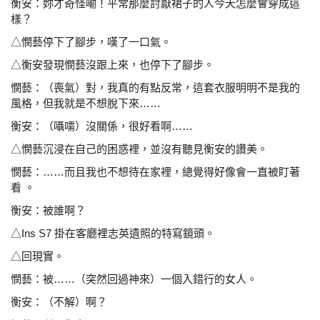
衡安：妳才奇怪嘞！平常那麼討厭裙子的人今天怎麼會穿成
這
樣？
△憫藝停下了腳步，嘆了一口氣。
△衡安發現憫藝沒跟上來，也停下了腳步。
憫藝：（喪氣）對，我真的有點反常，這套衣服明明不是我
的
風格，但我就是不想脫下來……
衡安：（囁嚅）沒關係，很好看啊……
△憫藝沉浸在自己的困惑裡，並沒有聽見衡安的讚美。
憫藝：……而且我也不想待在家裡，總覺得好像會一直被盯
著
看 。
衡安：被誰啊？
△Ins S7 掛在客廳裡志英遺照的特寫鏡頭。
△回現實。
憫藝：被……（突然回過神來）一個入錯行的女人。
衡安：（不解）啊？