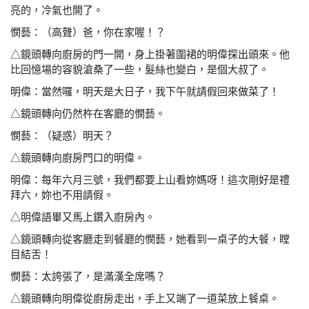
亮的，冷氣也開了。
憫藝：（高聲）爸，你在家喔！？
△鏡頭轉向廚房的門一開，身上掛著圍裙的明偉探出頭
來。他
比回憶場的容貌滄桑了一些，髮絲也變白，是個
大叔了。
明偉：當然囉，明天是大日子，我下午就請假回來做菜了！
△鏡頭轉向仍然杵在客廳的憫藝。
憫藝：（疑惑）明天？
△鏡頭轉向廚房門口的明偉。
明偉：每年六月三號，我們都要上山看妳媽呀！這次剛好是
禮
拜六，妳也不用請假。
△明偉語畢又馬上鑽入廚房內。
△鏡頭轉向從客廳走到餐廳的憫藝，她看到一桌子的
大餐，瞠
目結舌！
憫藝：太誇張了，是滿漢全席嗎？
△鏡頭轉向明偉從廚房走出，手上又端了一道菜放上
餐桌。