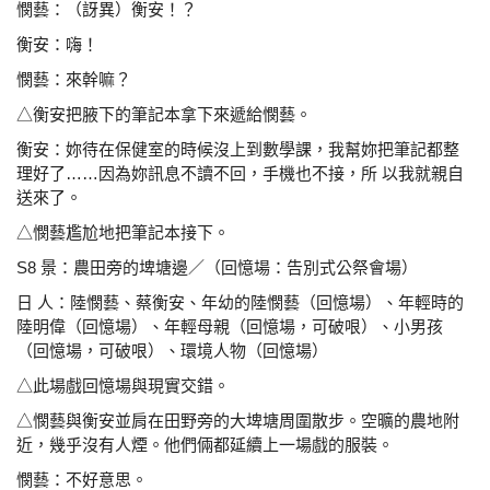
憫藝：（訝異）衡安！？
衡安：嗨！
憫藝：來幹嘛？
△衡安把腋下的筆記本拿下來遞給憫藝。
衡安：妳待在保健室的時候沒上到數學課，我幫妳把筆記都
整
理好了……因為妳訊息不讀不回，手機也不接，所 以
我就親自
送來了。
△憫藝尷尬地把筆記本接下。
S8 景：農田旁的埤塘邊／（回憶場：告別式公祭會場）
日 人：陸憫藝、蔡衡安、年幼的陸憫藝（回憶場）、
年輕時的
陸明偉（回憶場）、年輕母親（回憶場，
可破哏）、小男孩
（回憶場，可破哏）、環境人物
（回憶場）
△此場戲回憶場與現實交錯。
△憫藝與衡安並肩在田野旁的大埤塘周圍散步。空曠的農
地附
近，幾乎沒有人煙。他們倆都延續上一場戲的服裝。
憫藝：不好意思。