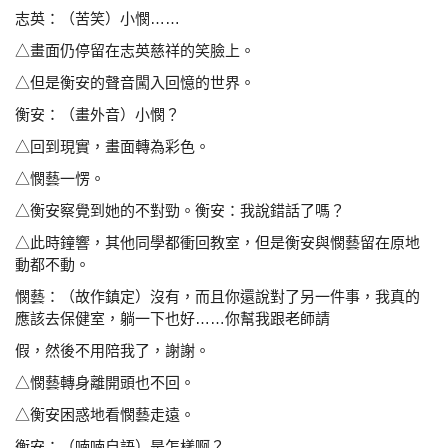
志英：（苦笑）小憫……
△畫面仍停留在志英慈祥的笑臉上。
△但是衡安的聲音闖入回憶的世界。
衡安：（畫外音）小憫？
△回到現實，畫面轉為彩色。
△憫藝一愣。
△衡安察覺到她的不對
勁。衡安：我說錯話了嗎？
△此時鐘響，其他同學都衝回教室，但是衡安與憫藝留
在原地
動都不動。
憫藝：（故作鎮定）沒有，而且你還說對了另一件事，我真
的
應該去保健室，躺一下也好……你幫我跟老師請
假，然後不用陪我了，謝謝。
△憫藝轉身離開頭也不回。
△衡安困惑地看憫藝走遠。
衡安：（喃喃自語）是怎樣啊？