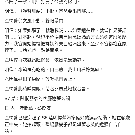
△隔了一秒，明偉打開了憫藝的房門。
明偉：（輕聲細語）小憫，爸爸要出門囉……
△憫藝仍文風不動，雙眼緊閉。
明偉：如果妳醒了，就聽我說……如果還在睡，就當作是夢
話
吧……對不起，爸爸不曉得自己懷念媽媽的方式給
妳這麼多壓
力。我會開始慢慢把妳媽的東西給清出
來，至少不會都堆在家
裡了……給老爸一點時間吧。
△明偉再次觀察陸憫藝，依然毫無動靜。
明偉：冰箱裡有吃的，自己熱。我上山看妳媽囉！
△明偉退出了房間，輕輕把門闔上。
△憫藝此時睜開眼，帶著罪惡感地抿著唇。
S7 景：陸憫藝家的客廳連著玄關
日 人：陸憫藝、蔡衡安
△憫藝已經穿起了 S5 陸明偉幫她準備好的連身裙裝，站
在客廳
正中央。她抬起頭，整場戲幾乎都是望著志英的
遺照自言自
語。