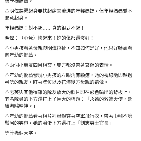
樣學樣照做。
△明偉趕緊起身要扶起痛哭流涕的年輕媽媽，但年輕媽
媽並不
願意起身。
年輕媽媽：對不起……真的很對不起！
明偉：（心急）快起來！妳的傷都還沒好！
△小男孩看著母親與明偉拉扯，不知如何是好，他只好
轉頭看
向年幼的憫藝。
△兩個小朋友四目相交，雙方都沒帶著哀傷的表情。
△年幼的憫藝發現小男孩的左眼角有顆痣，她的視線隨即
越過
弔唁的親友，盯著牌位以及花海後方母親的遺像。
△志英與其他罹難的隊友放大的照片印在彩色輸出的背
板上，
五名隊員的下方還打上了巨大的標題：「永遠的
救難天使，延
續海鷗精神。」
△年幼的憫藝看著相片裡母親穿著空軍飛行衣，帶著巾幗
不讓
鬚眉的笑容，她的臉蛋下方還打上「劉志英士官長」
等等幾個大字。