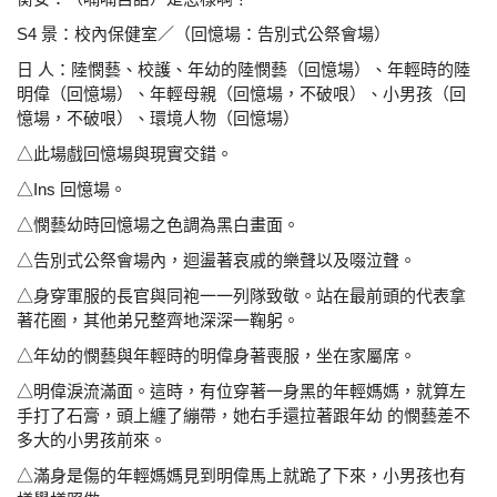
S4 景：校內保健室／（回憶場：告別式公祭會場）
日 人：陸憫藝、校護、年幼的陸憫藝（回憶場）、年
輕時的陸
明偉（回憶場）、年輕母親（回憶場，不
破哏）、小男孩（回
憶場，不破哏）、環境人物（回
憶場）
△此場戲回憶場與現實交錯。
△Ins 回憶場。
△憫藝幼時回憶場之色調為黑白畫面。
△告別式公祭會場內，迴盪著哀戚的樂聲以及啜泣聲。
△身穿軍服的長官與同袍一一列隊致敬。站在最前頭的
代表拿
著花圈，其他弟兄整齊地深深一鞠躬。
△年幼的憫藝與年輕時的明偉身著喪服，坐在家屬席。
△明偉淚流滿面。這時，有位穿著一身黑的年輕媽媽，就
算左
手打了石膏，頭上纏了繃帶，她右手還拉著跟年幼 的
憫藝差不
多大的小男孩前來。
△滿身是傷的年輕媽媽見到明偉馬上就跪了下來，小男
孩也有