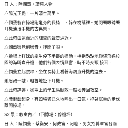
日 人：陸憫藝，環境人物
△陽光正艷，一片晴空萬里。
△憫藝躺在操場跑道旁的長椅上，躲在樹蔭裡。她閉著
眼聽著
耳機連接手機的古典樂。
△此時由遠而近的旋翼的聲音逼近。
△憫藝察覺到噪音，睜開了眼。
△操場上打球的學生停下手邊的運動，指指點點地仰望飛
過校
園的海鷗直升機。他們各個表情興奮，時不時交頭 接
耳。
△憫藝立起腰桿，坐在長椅上看著海鷗直升機的遠去。
她眉頭一皺，粗魯地扯下耳機。
△此時鐘響，操場上的學生鳥獸散一般地奔回教室。
△陸憫藝起身，有如積鬱已久地呼出一口氣，拖著沉重
的步伐
離開操場。
S2 景：教室內／（回憶場：停機坪）
日 人：陸憫藝、蔡衡安、何教官、阿聰、男女招募軍
官各兩