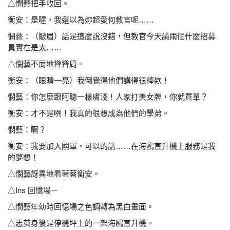
△憫藝把手收回。
衡安：是喔，我還以為妳超愛何教官呢……
憫藝：（皺眉）話是這麼說沒錯，但教官今天請兩個什麼招
募
員實在是太……
△憫藝不屑地聳聳肩。
衡安：（眼睛一亮）我倒覺得他們講得很棒欸！
憫藝：你怎麼跟阿聰一樣膚淺！人家打美女牌，你就買單？
衡安：才不是咧！我真的很想成為他們的學弟。
憫藝：啊？
衡安：我要加入國軍，可以的話……在海鷗直升機上服務是
我
的夢想！
△憫藝訝異地看著蔡衡安。
△Ins 回憶場－
△憫藝年幼時回憶場之色調轉為黑白畫面。
△志英身後是停機坪上的一架海鷗直升機。