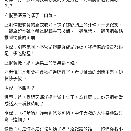
呢？
△憫藝深深的嘆了一口氣。
△明偉把憫藝的新衣收好。抹了抹額頭上的汗珠，一邊微
笑、
一邊拿起空碗空盤為憫藝夾菜裝飯、一邊說話、一
邊再把餐點
推到憫藝的面前。
明偉：別客氣啊，不管是餵飽妳或是妳媽，我準備的份量都
很
足，多吃點喔！
△憫藝低下頭，連桌上的餐具都不碰。
△明偉原本都要把食物送進嘴裡了，看見憫藝的悶悶
不樂，便
把筷子放下。
明偉：不餓啊？
憫藝：爸，到明天媽就過世滿十年了。為什麼……你要把她
當
成活人一樣款待呢？
明偉：（打哈哈）妳看妳爸多可憐，中年大叔的人生樂趣就
只
剩下這個了！
憫藝：可是你不是有張阿姨了嗎？沒記錯的話……你們從我
小