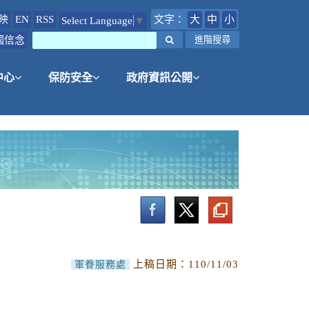
映
EN
RSS
文字：
大
中
小
Select Language
▼
國信念
搜尋
進階搜尋
中心
保防安全
政府資訊公開
上稿日期：
110/11/03
軍眷服務處