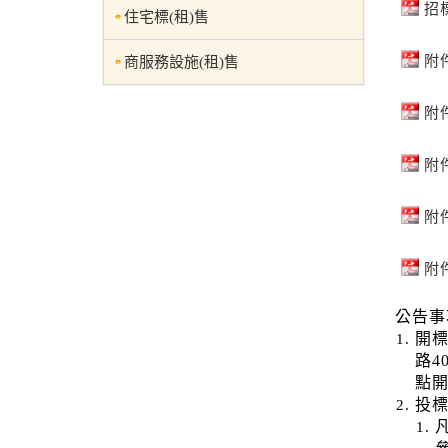
招
住宅標(租)售
附
商服務設施(租)售
附
附
附
附
公告事
開標
路4
點
投