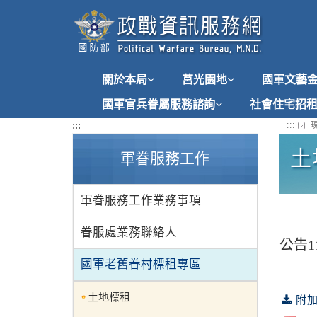
跳
到
主
要
內
關於本局
莒光園地
國軍文藝
容
國軍官兵眷屬服務諮詢
社會住宅招
:::
:::
現
土
軍眷服務工作
軍眷服務工作業務事項
眷服處業務聯絡人
公告1
國軍老舊眷村標租專區
土地標租
附加