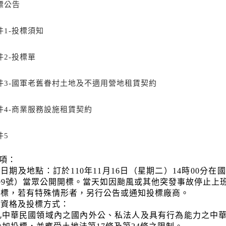
標公告
件1-投標須知
件2-投標單
件3-國軍老舊眷村土地及不適用營地租賃契約
件4-商業服務設施租賃契約
件5
項：
日期及地點：訂於110年11月16日（星期二）14時00
09號）當眾公開開標。當天如因颱風或其他突發事故停止上
開標，若有特殊情形者，另行公告或通知投標廠商。
標資格及投標方式：
凡中華民國領域內之國內外公、私法人及具有行為能力之中