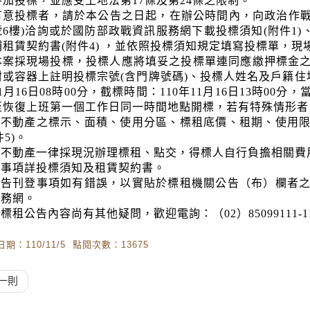
參加投標，並應受土地法第17條及第24條之限制。
有意投標者，請於本公告之日起，在辦公時間內，向政治作戰局
號6樓)洽詢或於國防部政戰資訊服務網下載投標須知(附件1)、
鋪租賃契約書(附件4) ，並依照投標須知規定填寫投標單，現
本案採現場投標，投標人應將填妥之投標單連同應繳押標金
封或容器上註明投標宗號
(
含門牌號碼
)
、投標人姓名及戶籍住
11月16日08時00分，截標時間：110年11月16日13時0
至恢復上班第一個工作日同一時間地點開標，若有特殊情形者
租不動產之標示、面積、使用分區、標租底價、租期、使用
件5)。
租不動產一律採現況辦理標租、點交，得標人自行負擔相關費
他事項詳投標須知及租賃契約書。
公告刊登事項如有錯誤，以實貼於標租機關公告（布）欄者
服務網。
標租公告內容尚有其他疑問，歡迎電詢：（02）85099111-1
期：110/11/5 點閱次數：13675
一則