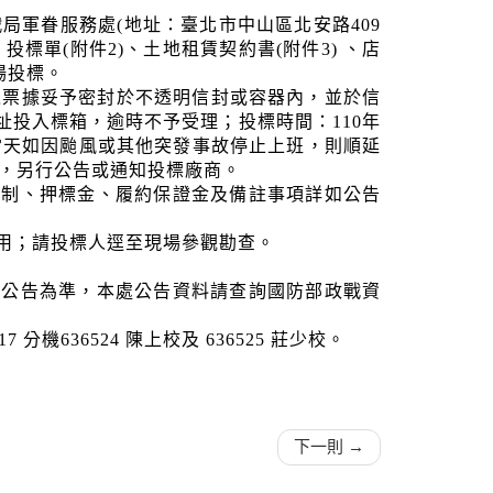
軍眷服務處(地址：臺北市中山區北安路409
投標單(附件2)、土地租賃契約書(附件3) 、店
場投標。
之票據妥予密封於不透明信封或容器內，並於信
址投入標箱，逾時不予受理；
投標時間：110年
0分，當天如因颱風或其他突發事故停止上班，則順延
，另行公告或通知投標廠商。
限制、押標金、履約保證金及備註事項詳如公告
用；請投標人逕至現場參觀勘查。
之公告為準，本處公告資料請查詢國防部政戰資
17
分機636524 陳上校及 636525 莊少校。
下一則 →