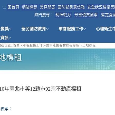
:::
回首頁
網站導覽
常見問答
國防部民意信箱
安全狀況檢舉反
熱門搜尋：
精神戰力
形塑優質國軍
堅定愛
金像獎
全民國防教育
軍眷服務工作
心理衛生
租資訊
在位置:
首頁
»
軍眷服務工作
»
國軍老舊眷村標租專區
»
土地標租
地標租
10年臺北市等12縣市92宗不動產標租
檔案：