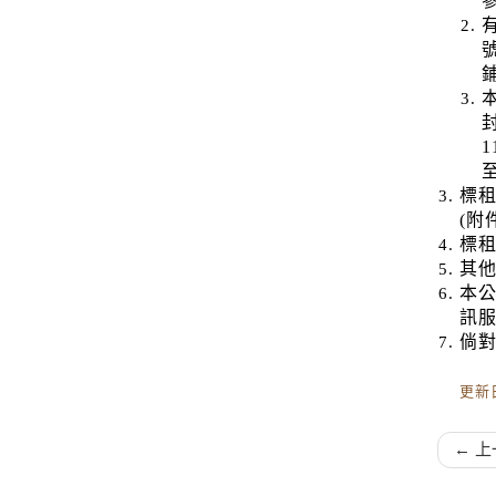
標
(附
標
其
本
訊
倘對
更新日
← 上