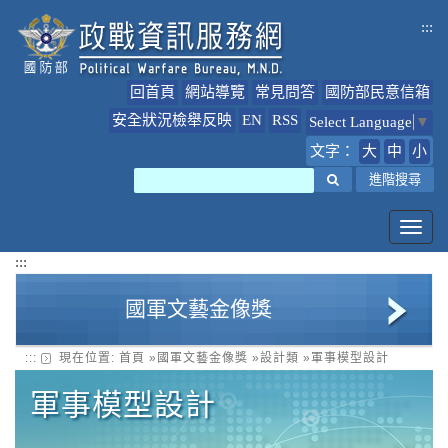
跳
:::
到
主
要
回首頁
網站導覽
常見問答
國防部民意信箱
內
容
安全狀況檢舉反映
EN
RSS
Select Language
▼
文字：
大
中
小
搜尋
進階搜尋
Toggl
navig
:::
國軍文藝金像獎
:::
現在位置:
首頁
»
國軍文藝金像獎
»
設計類
»
軍事模型設計
美術類
軍事模型設計
多媒體類