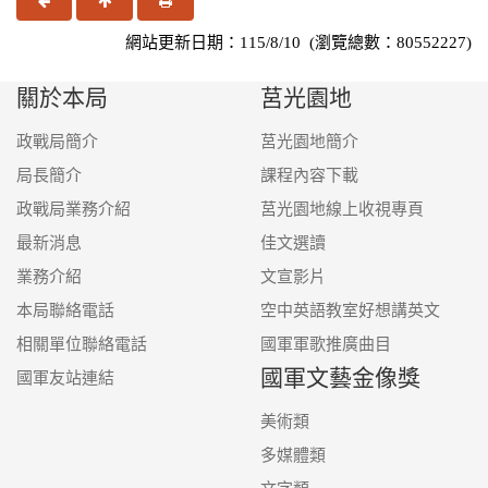
上一頁
回頂端
友善列印
網站更新日期：115/8/10 (瀏覽總數：80552227)
關於本局
莒光園地
政戰局簡介
莒光園地簡介
局長簡介
課程內容下載
政戰局業務介紹
莒光園地線上收視專頁
最新消息
佳文選讀
業務介紹
文宣影片
本局聯絡電話
空中英語教室好想講英文
相關單位聯絡電話
國軍軍歌推廣曲目
國軍文藝金像獎
國軍友站連結
美術類
多媒體類