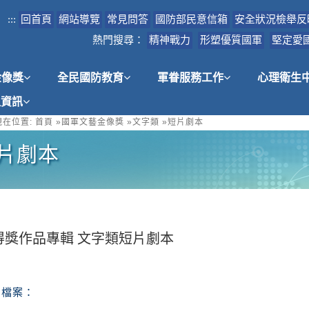
:::
回首頁
網站導覽
常見問答
國防部民意信箱
安全狀況檢舉反
熱門搜尋：
精神戰力
形塑優質國軍
堅定愛
金像獎
全民國防教育
軍眷服務工作
心理衛生
租資訊
在位置:
首頁
»
國軍文藝金像獎
»
文字類
»
短片劇本
片劇本
屆得獎作品專輯 文字類短片劇本
檔案：