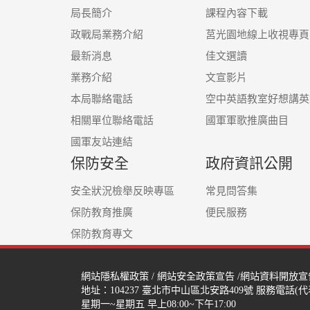
局長簡介
課程內容下載
政戰局業務介紹
莒光園地線上收視專頁
最新消息
佳文選讀
業務介紹
文宣影片
本局聯絡電話
空中英語教室好想講英
相關單位聯絡電話
國軍軍歌推廣曲目
國軍友站連結
保防安全
政府資訊公開
安全狀況檢舉反映專區
常見問答集
保防教育推廣
便民服務
保防教育專文
網站隱私權政策
/
網站安全政策宣告
/
網站資料開放宣
地址：104237
臺北市中山區北安路409號
服務電話(代表號
星期一~星期五 早上08:00~下午17:00