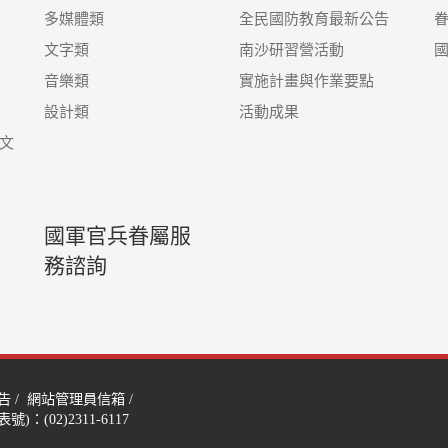
多媒體類
全民國防教育最新公告
文字類
南沙研習營活動
音樂類
實施計畫與作業要點
設計類
活動成果
文
國軍官兵眷屬服
務諮詢
告
/
網站管理員信箱
/
)：(02)2311-6117