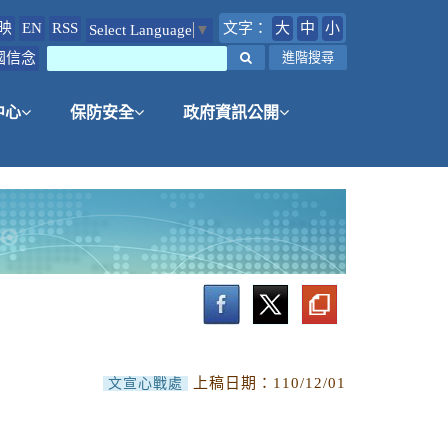
映
EN
RSS
文字：
大
中
小
Select Language
▼
國信念
搜尋
進階搜尋
中心
保防安全
政府資訊公開
上稿日期：
110/12/01
文宣心戰處