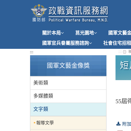
跳
到
主
要
內
關於本局
莒光園地
國軍文藝
容
國軍官兵眷屬服務諮詢
社會住宅招
:::
:::
現
短
國軍文藝金像獎
美術類
多媒體類
55
文字類
報導文學
附加