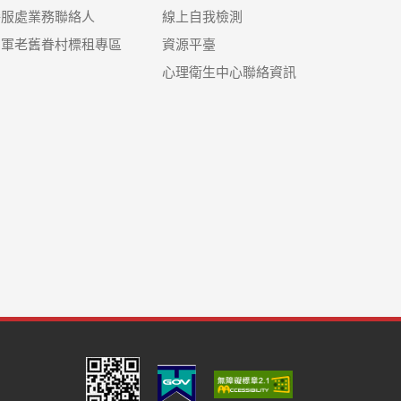
眷服處業務聯絡人
線上自我檢測
國軍老舊眷村標租專區
資源平臺
心理衛生中心聯絡資訊