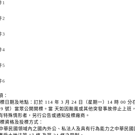
件1
件2
件3
件4
件5
件6
項：
標日期及地點：訂於 114 年 3 月 24 日（星期一）14 時 
409 號）當眾公開開標。當 天如因颱風或其他突發事故停止上
有特殊情形者，另行公告或通知投標廠商。
投標資格及投標方式：
 凡中華民國領域內之國內外公、私法人及具有行為能力之中華民