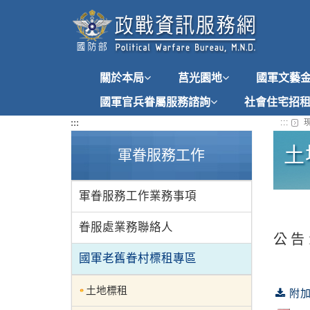
跳
到
主
要
內
關於本局
莒光園地
國軍文藝
容
國軍官兵眷屬服務諮詢
社會住宅招
:::
:::
現
土
軍眷服務工作
軍眷服務工作業務事項
眷服處業務聯絡人
公 告 
國軍老舊眷村標租專區
土地標租
附加