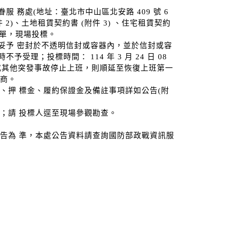
 務處(地址：臺北市中山區北安路 409 號 6
2)、土地租賃契約書 (附件 3) 、住宅租賃契約
投標單，現場投標。
據妥予 密封於不透明信封或容器內，並於信封或容
理；投標時間： 114 年 3 月 24 日 08
天如因颱風或其他突發事故停止上班，則順延至恢復上班第一
廠商。
、押 標金、履約保證金及備註事項詳如公告(附
；請 投標人逕至現場參觀勘查。
告為 準，本處公告資料請查詢國防部政戰資訊服