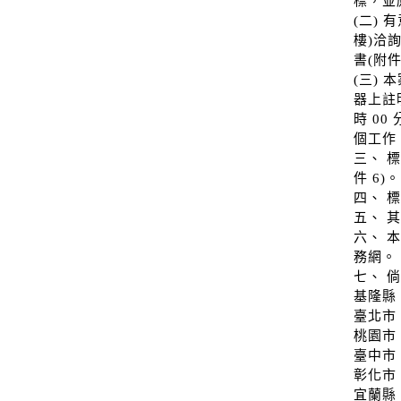
標，並應
(二)
樓)洽
書(附
(三)
器上註明
時 00
個工作
三、 
件 6)。
四、 
五、 
六、 
務網。
七、 倘
基隆縣 
臺北市 
桃園市 
臺中市 
彰化市 
宜蘭縣 