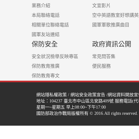
業務介紹
文宣影片
本局聯絡電話
空中英語教室好想講英
相關單位聯絡電話
國軍軍歌推廣曲目
國軍友站連結
保防安全
政府資訊公開
安全狀況檢舉反映專區
常見問答集
保防教育推廣
便民服務
保防教育專文
網站隱私權政策
/
網站安全政策宣告
/
網站資料開放宣
地址：104237
臺北市中山區北安路409號
服務電話(代表號
星期一~星期五 早上08:00~下午17:00
國防部政治作戰局版權所有 © 2016.All rights reserved.