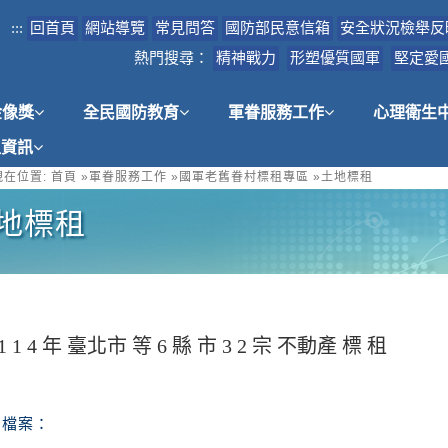
:::
回首頁
網站導覽
常見問答
國防部民意信箱
安全狀況檢舉反
熱門搜尋：
精神戰力
形塑優質國軍
堅定愛
金像獎
全民國防教育
軍眷服務工作
心理衛生
租資訊
在位置:
首頁
»
軍眷服務工作
»
國軍老舊眷村標租專區
»
土地標租
地標租
1 1 4 年 臺北市 等 6 縣 市 3 2 宗 不動產 標 租
檔案：