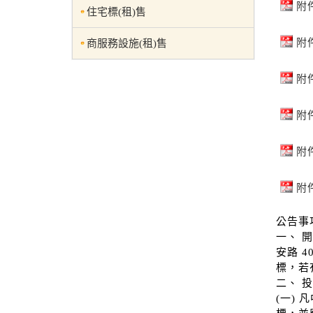
附
住宅標(租)售
附
商服務設施(租)售
附
附
附
附
公告事
一、 開
安路 
標，若
二、 
(一)