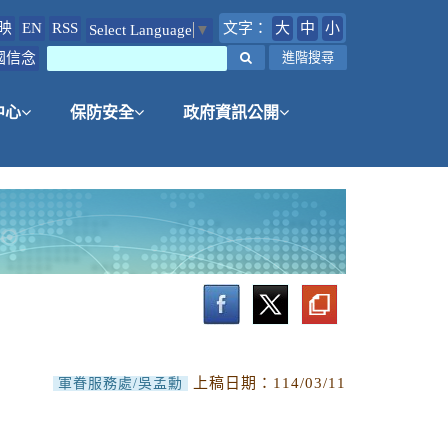
映
EN
RSS
文字：
大
中
小
Select Language
▼
國信念
搜尋
進階搜尋
中心
保防安全
政府資訊公開
上稿日期：
114/03/11
軍眷服務處/吳孟勳