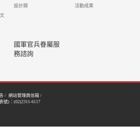
設計類
活動成果
文
國軍官兵眷屬服
務諮詢
告
/
網站管理員信箱
/
)：(02)2311-6117