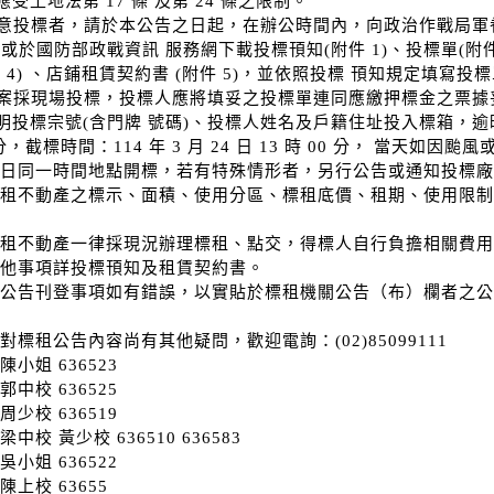
受土地法第 17 條 及第 24 條之限制。
 有意投標者，請於本公告之日起，在辦公時間內，向政治作戰局軍眷服
詢或於國防部政戰資訊 服務網下載投標頇知(附件 1)、投標單(附件 
件 4) 、店鋪租賃契約書 (附件 5)，並依照投標 頇知規定填寫
 本案採現場投標，投標人應將填妥之投標單連同應繳押標金之票
投標宗號(含門牌 號碼)、投標人姓名及戶籍住址投入標箱，逾時不予受
 分，截標時間：114 年 3 月 24 日 13 時 00 分， 當
 日同一時間地點開標，若有特殊情形者，另行公告或通知投標
標租不動產之標示、面積、使用分區、標租底價、租期、使用限制
標租不動產一律採現況辦理標租、點交，得標人自行負擔相關費用
其他事項詳投標頇知及租賃契約書。
本公告刊登事項如有錯誤，以實貼於標租機關公告（布）欄者之公
對標租公告內容尚有其他疑問，歡迎電詢：(02)85099111
陳小姐 636523
郭中校 636525
周少校 636519
梁中校 黃少校 636510 636583
吳小姐 636522
陳上校 63655