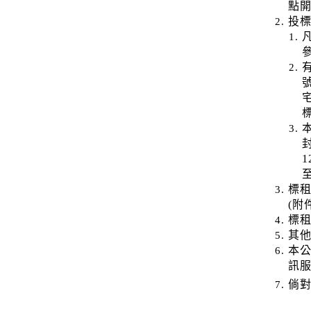
點
投
標
(附
標
其
本
訊
倘對