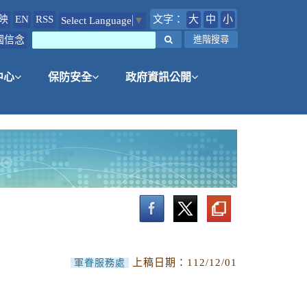
映
EN
RSS
文字：
大
中
小
Select Language
▼
國信念
搜尋
進階搜尋
中心
保防安全
政府資訊公開
上稿日期：
112/12/01
軍眷服務處