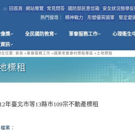
:::
回首頁
網站導覽
常見問答
國防部民意信箱
安全狀況檢舉反
熱門搜尋：
精神戰力
形塑優質國軍
堅定愛
金像獎
全民國防教育
軍眷服務工作
心理衛生
租資訊
在位置:
首頁
»
軍眷服務工作
»
國軍老舊眷村標租專區
»
土地標租
地標租
12年臺北市等13縣市109宗不動產標租
檔案：