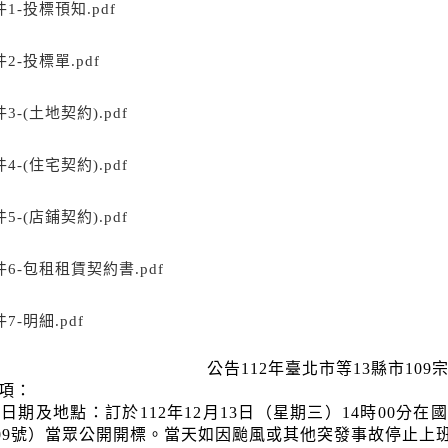
1-投標頇知.pdf
2-投標單.pdf
3-(土地契約).pdf
4-(住宅契約).pdf
5-(店鋪契約).pdf
件6-包租租賃契約書.pdf
7-明細.pdf
公告112年臺北市
等13縣市10
項：
日期及地點：訂於112年12月13日（星期三）14時00
09號）當眾公開開標。當天如因颱風或其他突發事故停止上