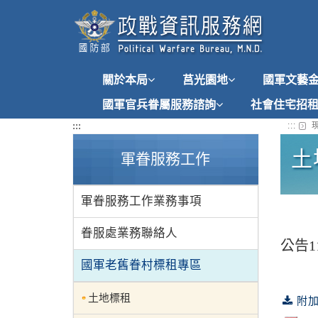
跳
到
主
要
內
關於本局
莒光園地
國軍文藝
容
國軍官兵眷屬服務諮詢
社會住宅招
:::
:::
現
土
軍眷服務工作
軍眷服務工作業務事項
眷服處業務聯絡人
公告1
國軍老舊眷村標租專區
土地標租
附加