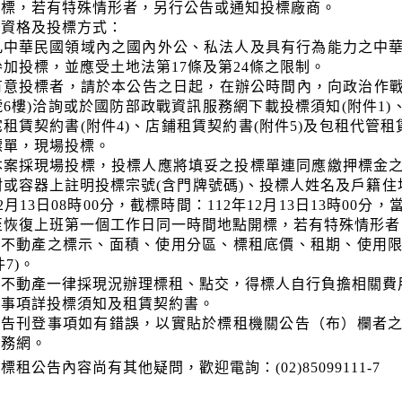
開標，若有特殊情形者，另行公告或通知投標廠商。
標資格及投標方式：
凡中華民國領域內之國內外公、私法人及具有行為能力之中
參加投標，並應受土地法第17條及第24條之限制。
有意投標者，請於本公告之日起，在辦公時間內，向政治作戰局
號6樓)洽詢或於國防部政戰資訊服務網下載投標須知(附件1)、
宅租賃契約書(附件4)、店鋪租賃契約書(附件5)及包租代管租
標單，現場投標。
本案採現場投標，投標人應將填妥之投標單連同應繳押標金
封或容器上註明投標宗號
(含門牌號碼)、投標人姓名及戶籍住
12月13日08時00分，截標時間：112年12月13日13時0
至恢復上班第一個工作日同一時間地點開標，若有特殊情形者
租不動產之標示、面積、使用分區、標租底價、租期、使用
件7)。
租不動產一律採現況辦理標租、點交，得標人自行負擔相關費
他事項詳投標須知及租賃契約書。
公告刊登事項如有錯誤，以實貼於標租機關公告（布）欄者
服務網。
標租公告內容尚有其他疑問，歡迎電詢：(02)85099111-7