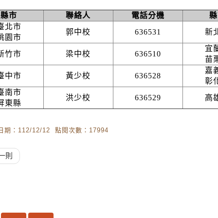
縣市
聯絡人
電話分機
縣
臺北市
郭中校
636531
新
桃園市
宜
新竹市
梁中校
636510
苗
嘉
臺中市
黃少校
636528
彰
臺南市
洪少校
636529
高
屏東縣
期：112/12/12 點閱次數：17994
一則