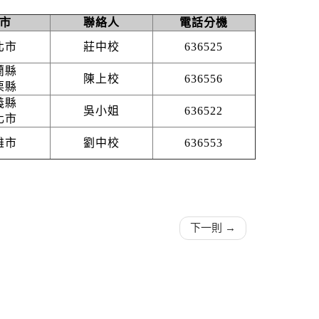
市
聯絡人
電話分機
北市
莊中校
636525
蘭縣
陳上校
636556
栗縣
義縣
吳小姐
636522
化市
雄市
劉中校
636553
下一則 →