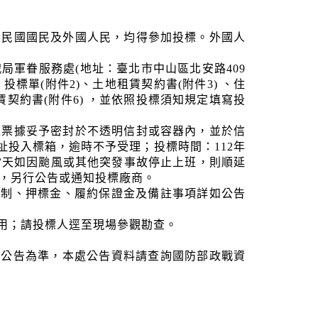
華民國國民及外國人民，均得參加投標。外國人
軍眷服務處(地址：臺北市中山區北安路409
投標單(附件2)、土地租賃契約書(附件3) 、住
賃契約書(附件6) ，並依照投標須知規定填寫投
之票據妥予密封於不透明信封或容器內，並於信
址投入標箱，逾時不予受理；投標時間：112年
0分，當天如因颱風或其他突發事故停止上班，則順延
，另行公告或通知投標廠商。
限制、押標金、履約保證金及備註事項詳如公告
用；請投標人逕至現場參觀勘查。
之公告為準，本處公告資料請查詢國防部政戰資