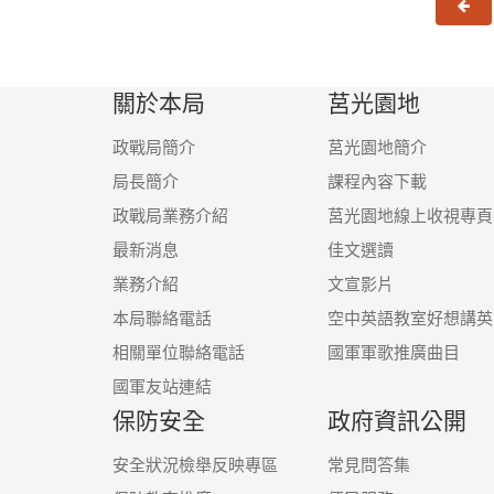
上
關於本局
莒光園地
政戰局簡介
莒光園地簡介
局長簡介
課程內容下載
政戰局業務介紹
莒光園地線上收視專頁
最新消息
佳文選讀
業務介紹
文宣影片
本局聯絡電話
空中英語教室好想講英
相關單位聯絡電話
國軍軍歌推廣曲目
國軍友站連結
保防安全
政府資訊公開
安全狀況檢舉反映專區
常見問答集