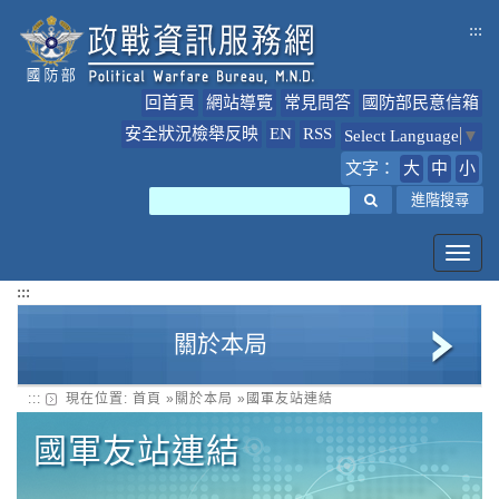
跳
:::
到
主
要
回首頁
網站導覽
常見問答
國防部民意信箱
內
容
安全狀況檢舉反映
EN
RSS
Select Language
▼
文字：
大
中
小
搜尋
進階搜尋
Toggl
navig
:::
關於本局
:::
現在位置:
首頁
»
關於本局
»
國軍友站連結
政戰局簡介
國軍友站連結
局長簡介