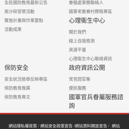
全民國防教育最新公告
眷服處業務聯絡人
南沙研習營活動
國軍老舊眷村標租專區
心理衛生中心
實施計畫與作業要點
活動成果
關於我們
線上自我檢測
資源平臺
心理衛生中心聯絡資訊
保防安全
政府資訊公開
安全狀況檢舉反映專區
常見問答集
保防教育推廣
便民服務
國軍官兵眷屬服務諮
保防教育專文
詢
網站隱私權政策
/
網站安全政策宣告
/
網站資料開放宣告
/
網站