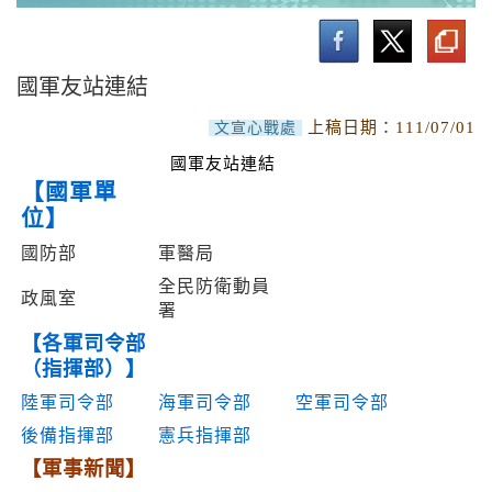
政戰局業務介紹
最新消息
國軍友站連結
業務介紹
上稿日期：
111/07/01
文宣心戰處
本局聯絡電話
國軍友站連結
【國軍單
相關單位聯絡電話
位】
國防部
軍醫局
國軍友站連結
全民防衛動員
政風室
署
【各軍司令部
（指揮部）】
陸軍司令部
海軍司令部
空軍司令部
後備指揮部
憲兵指揮部
【軍事新聞】