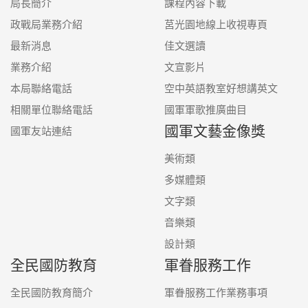
局長簡介
課程內容下載
政戰局業務介紹
莒光園地線上收視專頁
最新消息
佳文選讀
業務介紹
文宣影片
本局聯絡電話
空中英語教室好想講英文
相關單位聯絡電話
國軍軍歌推廣曲目
國軍文藝金像獎
國軍友站連結
美術類
多媒體類
文字類
音樂類
設計類
全民國防教育
軍眷服務工作
全民國防教育簡介
軍眷服務工作業務事項