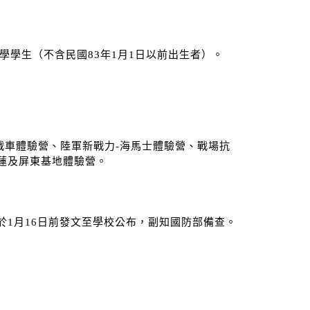
學學生（不含民國83年1月1日以前出生者）。
）
T 戰車體驗營、陸軍新戰力-海馬士體驗營、戰場抗
蓮及屏東基地體驗營。
。
1月16日前發文至學校公布，副知國防部備查。