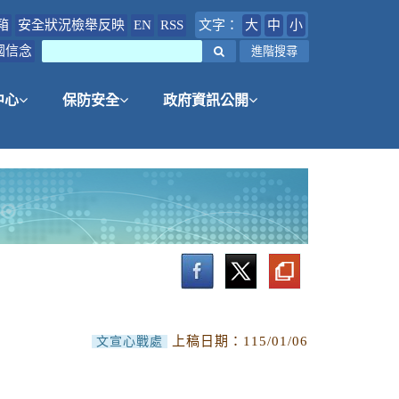
箱
安全狀況檢舉反映
EN
RSS
文字：
大
中
小
國信念
搜尋
進階搜尋
中心
保防安全
政府資訊公開
上稿日期：
115/01/06
文宣心戰處