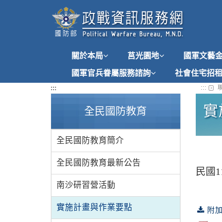
跳
到
主
要
內
關於本局
莒光園地
國軍文藝
容
國軍官兵眷屬服務諮詢
社會住宅招
:::
:::
現
實
全民國防教育
全民國防教育簡介
全民國防教育最新公告
民國
南沙研習營活動
實施計畫與作業要點
附加