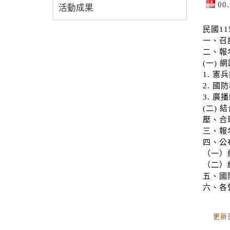
0
活動成果
民國1
一、召
二、報
(一) 
1. 憲兵
2. 國防
3. 廣播
(二)
壓、合
三、報名
四、公
（一）
（二）
五、國防
六、各
更新日