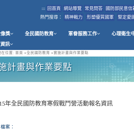
:::
回首頁
網站導覽
常見問答
國防部民意信
熱門搜尋：
精神戰力
形塑優質國軍
堅定愛
金像獎
全民國防教育
軍眷服務工作
心理衛生
租資訊
在位置:
首頁
»
全民國防教育
»
實施計畫與作業要點
施計畫與作業要點
115年全民國防教育寒假戰鬥營活動報名資訊
檔案：