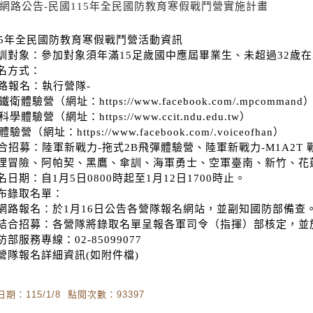
0.網路公告-民國115年全民國防教育寒假戰鬥營實施計畫
15年全民國防教育寒假戰鬥營活動資訊
訓對象：參加對象須年滿15足歲國中應屆畢業生、未超過32歲在
名方式：
網路報名：執行營隊-
鐵衛體驗營（網址：https://www.facebook.com/.mpcommand
科學體驗營（網址：https://www.ccit.ndu.edu.tw）
體驗營（網址：https://www.facebook.com/.voiceofhan）
 結合招募：陸軍新戰力-拖式2B飛彈體驗營、陸軍新戰力-M1A2
理冒險、阿帕契、黑鷹、傘訓、海軍勇士、空軍臺南、新竹、花
日期：自1月5日0800時起至1月12日1700時止。
布錄取名單：
網路報名：於1月16日公告各營隊報名網站，並副知國防部備查
結合招募：各營隊將錄取名單呈報各軍司令（指揮）部核定，並於
部服務專線：02-85099077
營隊報名詳細資訊(如附件檔)
期：115/1/8 點閱次數：93397