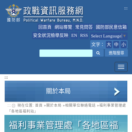
跳
:::
到
主
要
回首頁
網站導覽
常見問答
國防部民意信箱
內
容
安全狀況檢舉反映
EN
RSS
Select Language
▼
文字：
大
中
小
搜尋
進階搜尋
Toggl
navig
:::
關於本局
:::
現在位置:
首頁
»
關於本局
»
相關單位聯絡電話
»
福利事業管理處
政戰局簡介
「各地區福利站」
局長簡介
福利事業管理處「各地區福