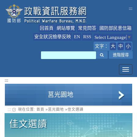
跳
:::
到
主
要
回首頁
網站導覽
常見問答
國防部民意信箱
內
容
安全狀況檢舉反映
EN
RSS
Select Language
▼
文字：
大
中
小
搜尋
進階搜尋
Toggl
navig
:::
莒光園地
:::
現在位置:
首頁
»
莒光園地
»
佳文選讀
莒光園地簡介
佳文選讀
課程內容下載