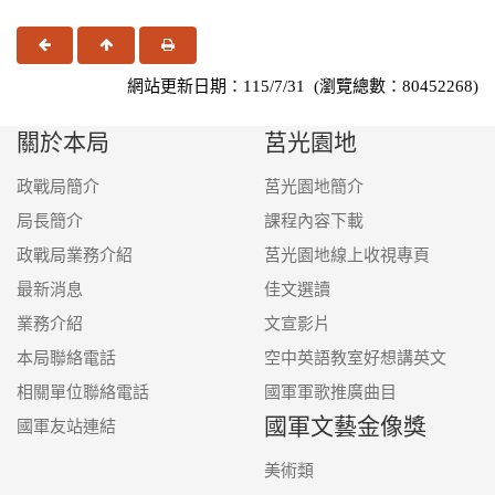
上一頁
回頂端
友善列印
網站更新日期：115/7/31 (瀏覽總數：80452268)
關於本局
莒光園地
政戰局簡介
莒光園地簡介
局長簡介
課程內容下載
政戰局業務介紹
莒光園地線上收視專頁
最新消息
佳文選讀
業務介紹
文宣影片
本局聯絡電話
空中英語教室好想講英文
相關單位聯絡電話
國軍軍歌推廣曲目
國軍文藝金像獎
國軍友站連結
美術類