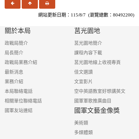
上一頁
回頂端
友善列印
網站更新日期：115/8/7 (瀏覽總數：80492200)
關於本局
莒光園地
政戰局簡介
莒光園地簡介
局長簡介
課程內容下載
政戰局業務介紹
莒光園地線上收視專頁
最新消息
佳文選讀
業務介紹
文宣影片
本局聯絡電話
空中英語教室好想講英文
相關單位聯絡電話
國軍軍歌推廣曲目
國軍文藝金像獎
國軍友站連結
美術類
多媒體類