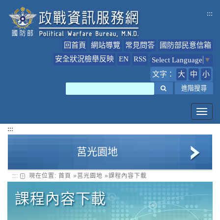
跳
:::
到
主
要
回首頁
網站導覽
常見問答
國防部民意信箱
內
容
安全狀況檢舉反映
EN
RSS
Select Language
▼
文字：
大
中
小
搜尋
進階搜尋
Toggl
navig
:::
莒光園地
:::
現在位置:
首頁
»
莒光園地
»
課程內容下載
莒光園地簡介
課程內容下載
課程內容下載