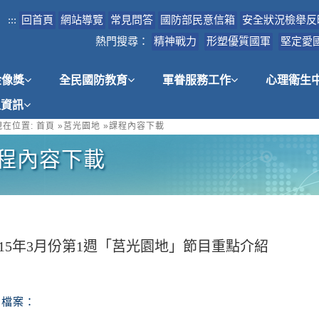
:::
回首頁
網站導覽
常見問答
國防部民意信箱
安全狀況檢舉反
熱門搜尋：
精神戰力
形塑優質國軍
堅定愛
金像獎
全民國防教育
軍眷服務工作
心理衛生
租資訊
在位置:
首頁
»
莒光園地
»
課程內容下載
程內容下載
115年3月份第1週「莒光園地」節目重點介紹
檔案：