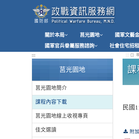
跳
到
主
要
內
關於本局
莒光園地
國軍文藝
容
國軍官兵眷屬服務諮詢
社會住宅招
:::
:::
現
課
莒光園地
莒光園地簡介
課程內容下載
民國
莒光園地線上收視專頁
佳文選讀
附加