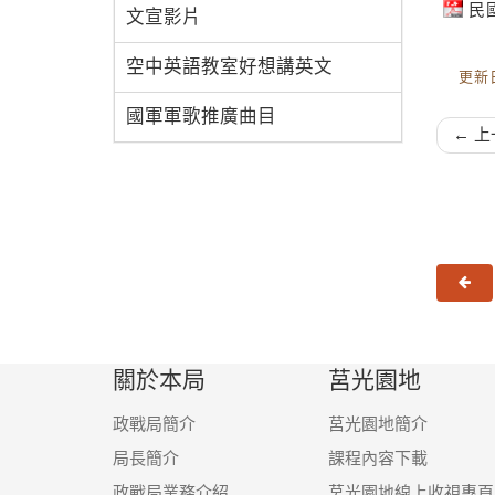
民
文宣影片
空中英語教室好想講英文
更新日
國軍軍歌推廣曲目
← 上
上
關於本局
莒光園地
政戰局簡介
莒光園地簡介
局長簡介
課程內容下載
政戰局業務介紹
莒光園地線上收視專頁