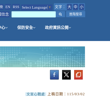
映
EN
RSS
文字：
大
中
小
Select Language
▼
國信念
搜尋
進階搜尋
中心
保防安全
政府資訊公開
上稿日期：
115/03/02
文宣心戰處