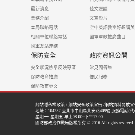
最新消息
佳文選讀
業務介紹
文宣影片
本局聯絡電話
空中英語教室好想講英
相關單位聯絡電話
國軍軍歌推廣曲目
國軍友站連結
保防安全
政府資訊公開
安全狀況檢舉反映專區
常見問答集
保防教育推廣
便民服務
保防教育專文
網站隱私權政策
/
網站安全政策宣告
/
網站資料開放宣
地址：104237
臺北市中山區北安路409號
服務電話(代表號
星期一~星期五 早上08:00~下午17:00
國防部政治作戰局版權所有 © 2016.All rights reserved.