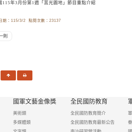
國115年3月份第1週「莒光園地」節目重點介紹
期：115/3/2 點閱次數：23137
一則
一頁
回頂端
友善列印
國軍文藝金像獎
全民國防教育
美術類
全民國防教育簡介
多媒體類
全民國防教育最新公告
文字類
南沙研習營活動