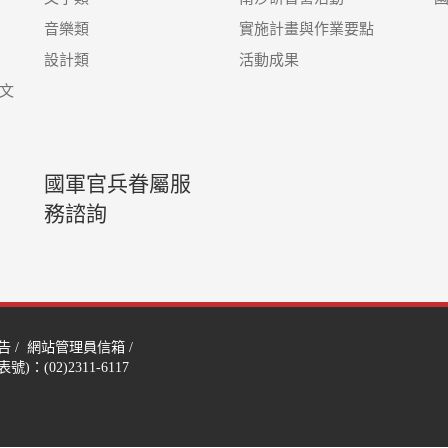
音樂類
實施計畫與作業要點
設計類
活動成果
文
國軍官兵眷屬服
務諮詢
告
/
網站管理員信箱
/
)：(02)2311-6117