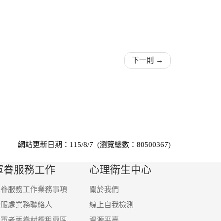
下一則 →
網站更新日期：115/8/7 (瀏覽總數：80500367)
軍眷服務工作
心理衛生中心
軍眷服務工作業務事項
關於我們
眷服處業務聯絡人
線上自我檢測
國軍老舊眷村標租專區
資源平臺