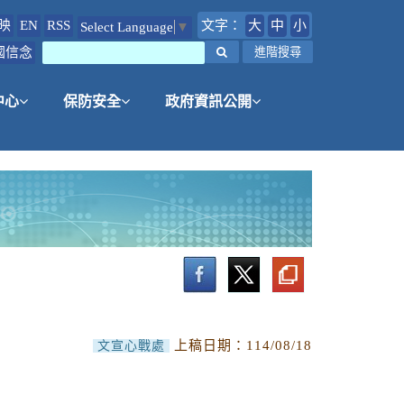
映
EN
RSS
文字：
大
中
小
Select Language
▼
國信念
搜尋
進階搜尋
中心
保防安全
政府資訊公開
上稿日期：
114/08/18
文宣心戰處