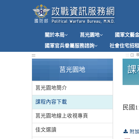
跳
到
主
要
內
關於本局
莒光園地
國軍文藝
容
國軍官兵眷屬服務諮詢
社會住宅招
:::
:::
現
課
莒光園地
莒光園地簡介
課程內容下載
民國
莒光園地線上收視專頁
佳文選讀
附加