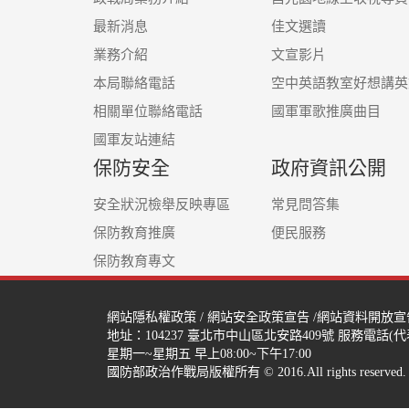
最新消息
佳文選讀
業務介紹
文宣影片
本局聯絡電話
空中英語教室好想講英
相關單位聯絡電話
國軍軍歌推廣曲目
國軍友站連結
保防安全
政府資訊公開
安全狀況檢舉反映專區
常見問答集
保防教育推廣
便民服務
保防教育專文
網站隱私權政策
/
網站安全政策宣告
/
網站資料開放宣
地址：104237
臺北市中山區北安路409號
服務電話(代表號
星期一~星期五 早上08:00~下午17:00
國防部政治作戰局版權所有 © 2016.All rights reserved.