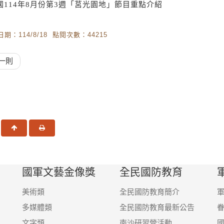
國114年8月份第3週「莒光園地」節目重點介紹
期：114/8/18 點閱次數：44215
一則
一頁
回頂端
友善列印
國軍文藝金像獎
全民國防教育
美術類
全民國防教育簡介
多媒體類
全民國防教育最新公告
文字類
南沙研習營活動