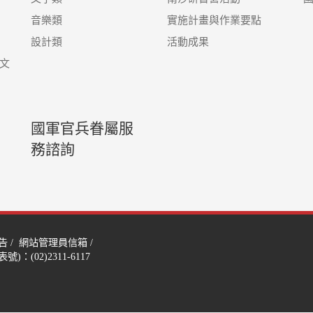
音樂類
實施計畫與作業要點
設計類
活動成果
文
國軍官兵眷屬服
務諮詢
告
/
網站管理員信箱
/
)：(02)2311-6117