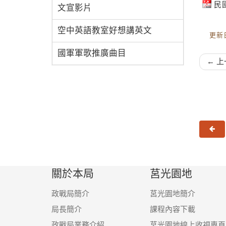
民
文宣影片
空中英語教室好想講英文
更新日
國軍軍歌推廣曲目
← 上
上
關於本局
莒光園地
政戰局簡介
莒光園地簡介
局長簡介
課程內容下載
政戰局業務介紹
莒光園地線上收視專頁