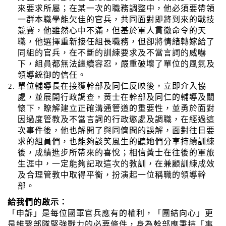
來要求所屬；在某一次的職務調整中，他必須要帶領
一群本職學能欠佳的官兵，共同面對即將到來的戰技
競賽，他雖然心中不滿，但基於軍人貫徹命令的天
職，他選擇重新接任組長職務，但卻將情緒轉嫁給了
同組的官兵，在不斷的訓練要求及不當言詞的威嚇
下，組員都無法繼續容忍，嚴重破壞了單位的風氣及
領導統御的信任。
單位輔導長
在接獲幹部及同仁反映後，立即介入協
處，並展開行政調查，黃士在幹部及同仁的輔導及關
懷下，瞭解建立正確溝通管道的重要性，並勇於面對
因過度管教及不當言詞的行政懲處及調職，在經過這
次事件後，他也解開了與同儕間的誤解，面對往日要
求的組員們，也能夠談笑風生的聽她們分享持續訓練
後，成績進步所帶來的喜悅；相信黃士在往後的軍旅
生涯中，一定能夠記取這次的教訓，在兼顧訓練成效
及合理管教中取得平衡，扮演起一位稱職的領導幹
部。
給我們的啟示：
「申訴」是每位國軍官兵應有的權利，「團結向心」更
是維繫部隊堅強戰力的必要條件，身為幹部應秉持「事