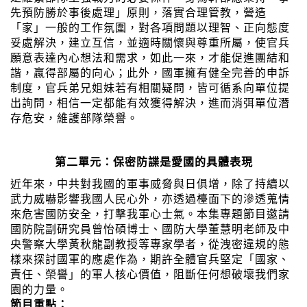
先預防勝於事後處理」原則，落實合理管教，營造
「家」一般的工作氛圍，對各項問題以理智、正向態度
妥處解決，建立互信，並適時關懷與尊重所屬，使官兵
願意表達內心想法和需求，如此一來，才能促進團結和
諧，贏得部屬的向心；此外，國軍擁有健全完善的申訴
制度，官兵弟兄姐妹若有相關疑問，皆可循系向單位提
出詢問，相信一定都能有效獲得解決，進而消弭單位潛
存危安，維護部隊榮譽。
第二單元：保密防諜是愛國的具體表現
近年來，中共對我國的軍事威脅與日俱增，除了持續以
武力威嚇影響我國人民心外，亦透過檯面下的滲透蒐情
來危害國防安全，打擊我軍心士氣。本集專題節目邀請
國防院副研究員曾怡碩博士、國防大學董慧明老師及中
央警察大學黃秋龍副教授等專家學者，從洩密違規的態
樣來探討國軍的應處作為，期許全體官兵堅定「國家、
責任、榮譽」的軍人核心價值，阻斷任何想破壞我們家
園的力量。
節目重點：