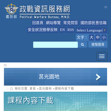
跳
:::
到
主
要
回首頁
網站導覽
常見問答
國防部民意信箱
內
容
安全狀況檢舉反映
EN
RSS
Select Language
▼
文字：
大
中
小
搜尋
進階搜尋
Toggl
navig
:::
莒光園地
:::
現在位置:
首頁
»
莒光園地
»
課程內容下載
莒光園地簡介
課程內容下載
課程內容下載