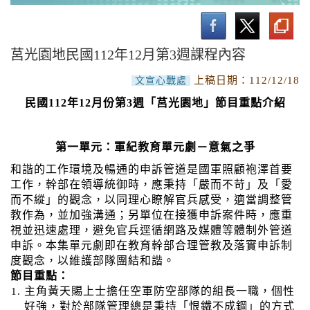
莒光園地線上收視專頁
佳文選讀
莒光園地民國112年12月第3週課程內容
文宣影片
上稿日期：
112/12/18
文宣心戰處
空中英語教室好想講英文
民國
112
年
12
月份第
3
週「莒光園地」節目重點介紹
國軍軍歌推廣曲目
第一單元：軍紀教育單元劇－意氣之爭
和諧的工作環境及暢通的申訴管道是國軍照顧袍澤首要
工作，幹部在領導統御時，應秉持「嚴而不苛」及「愛
而不縱」的觀念，以同理心瞭解官兵感受，適當調整管
教作為，並加強溝通；另單位在接獲申訴案件時，應重
視並迅速處理，避免官兵逕循網路及媒體等體制外管道
申訴。本集單元劇即在教育幹部合理管教及落實申訴制
度觀念，以維護部隊團結和諧。
節目重點：
主角黃天賜上士擔任空軍防空部隊的組長一職，個性
好強，對於部隊管理總是秉持「恨鐵不成鋼」的方式