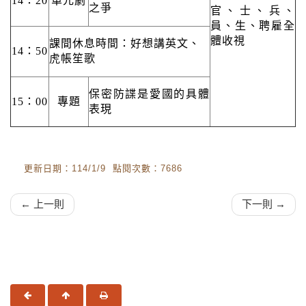
14：20
單元劇
之爭
官、士、兵、
員、生、聘雇全
體收視
課間休息時間：好想講英文、
14：50
虎帳笙歌
保密防諜是愛國的具體
15：00
專題
表現
更新日期：114/1/9 點閱次數：7686
← 上一則
下一則 →
上一頁
回頂端
友善列印