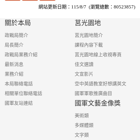
網站更新日期：115/8/7 (瀏覽總數：80523857)
關於本局
莒光園地
政戰局簡介
莒光園地簡介
局長簡介
課程內容下載
政戰局業務介紹
莒光園地線上收視專頁
最新消息
佳文選讀
業務介紹
文宣影片
本局聯絡電話
空中英語教室好想講英文
相關單位聯絡電話
國軍軍歌推廣曲目
國軍文藝金像獎
國軍友站連結
美術類
多媒體類
文字類