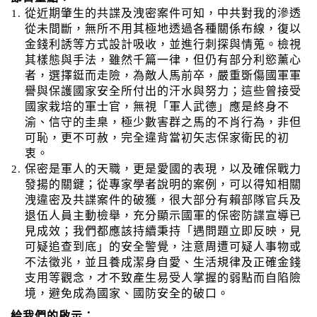
從近期肇生的共諜及洩密案件可知，中共對我的滲透
從未間斷，無所不用其極地透過各種關係布線，復以
金錢利誘等方式設計吸收，並進行刺探與情蒐。檢視
其樣態與手法，雖然千篇一律，但仍有部分利慾薰心
者，選擇鋌而走險，為敵人馬前卒，嚴重斲傷國軍軍
譽與保護國家安全所付出的汗水與努力；這些曾接受
國家栽培的軍士官，無視「軍人武德」應是終身不
渝、信守的圭臬，極少數害群之馬的不肖行為，非但
可恥，更不可赦，完全違背當初矢志保家衛民的初
衷。
保密是軍人的天職，更是愛國的表現，以及確保戰力
發揚的關鍵；從專家學者說明的案例，可以得知相關
洩違密及共諜案件的破獲，很大部分有賴部隊官兵及
退伍人員主動檢舉，充分顯示國軍的保密防諜宣導已
見成效；我們都應該持續秉持
「遇問題立即反映，見
可疑追查到底」的
安全警覺，注意周遭可疑人事物或
不法徵兆，並且養成潔身自愛、生活規律及正確金錢
支用等觀念，才不致產生易受人掌握的弱點而自陷險
境，避免成為國家、國防安全的破口。
給我們的啟示：