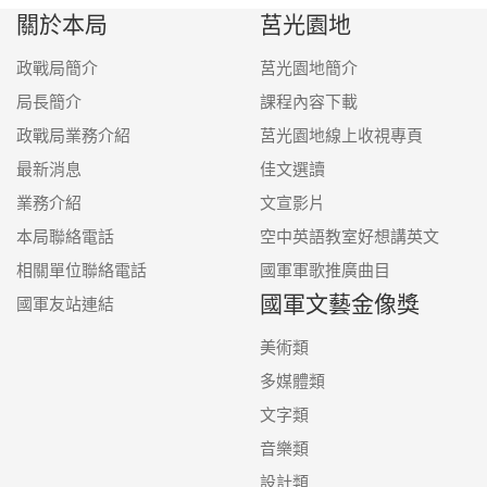
關於本局
莒光園地
政戰局簡介
莒光園地簡介
局長簡介
課程內容下載
政戰局業務介紹
莒光園地線上收視專頁
最新消息
佳文選讀
業務介紹
文宣影片
本局聯絡電話
空中英語教室好想講英文
相關單位聯絡電話
國軍軍歌推廣曲目
國軍文藝金像獎
國軍友站連結
美術類
多媒體類
文字類
音樂類
設計類