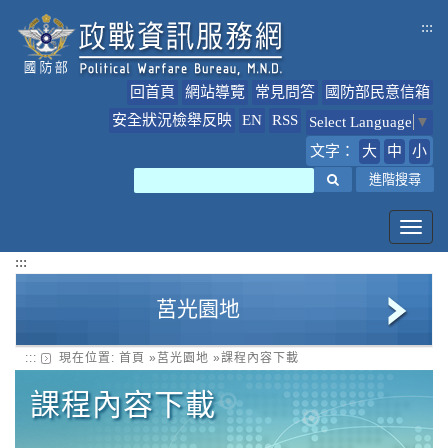
跳
:::
到
主
要
回首頁
網站導覽
常見問答
國防部民意信箱
內
容
安全狀況檢舉反映
EN
RSS
Select Language
▼
文字：
大
中
小
搜尋
進階搜尋
Toggl
navig
:::
莒光園地
:::
現在位置:
首頁
»
莒光園地
»
課程內容下載
莒光園地簡介
課程內容下載
課程內容下載