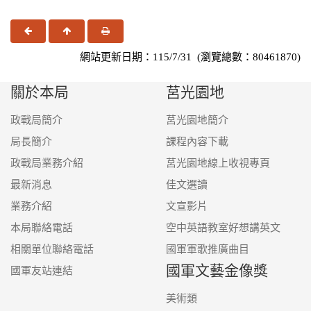
上一頁
回頂端
友善列印
網站更新日期：115/7/31 (瀏覽總數：80461870)
關於本局
莒光園地
政戰局簡介
莒光園地簡介
局長簡介
課程內容下載
政戰局業務介紹
莒光園地線上收視專頁
最新消息
佳文選讀
業務介紹
文宣影片
本局聯絡電話
空中英語教室好想講英文
相關單位聯絡電話
國軍軍歌推廣曲目
國軍文藝金像獎
國軍友站連結
美術類