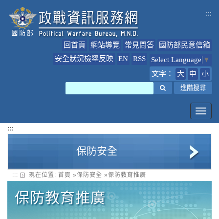
跳
:::
到
主
要
回首頁
網站導覽
常見問答
國防部民意信箱
內
容
安全狀況檢舉反映
EN
RSS
Select Language
▼
文字：
大
中
小
搜尋
進階搜尋
Toggl
navig
:::
保防安全
:::
現在位置:
首頁
»
保防安全
»
保防教育推廣
安全狀況檢舉反映專區
保防教育推廣
保防教育推廣