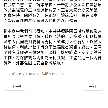
佳芸結合憲、警、調等單位，一舉將涉及企圖在臺發展
的共諜組織的王中校逮捕歸案。正當大家開心又破獲一
起案件時，總隊長的一通電話，讓達瑋神情轉為嚴肅，
而整起事件的幕後藏鏡人也即將浮出檯面。
從本劇中我們可以得知，中共持續將國軍機敏單位及人
員列為攻堅主要目標，透過合法的身分掩護，迂迴接觸
國軍人員伺機對我竊密蒐情，並運用人性弱點，以撒大
錢伎倆，利誘少數不肖分子洩漏機密資訊；對此，國軍
全體官兵應確實做好防制滲透、機密維護、安全防護等
工作，將保防觀念內化為全民共識，才能營造一個內部
純淨、外部強固之安全部隊環境。
更新日期：110/9/29 點閱次數：6602
← 上一則
下一則 →