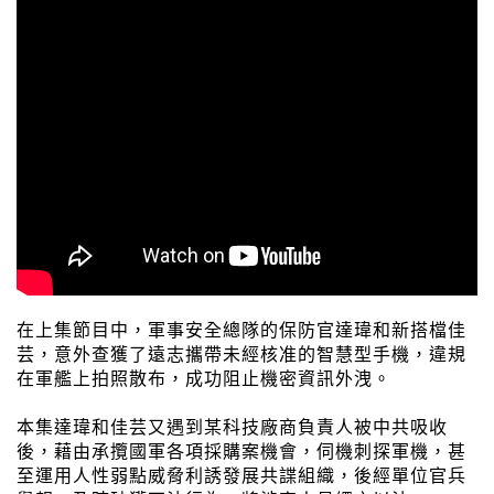
在上集節目中，軍事安全總隊的保防官達瑋和新搭檔佳
芸，意外查獲了遠志攜帶未經核准的智慧型手機，違規
在軍艦上拍照散布，成功阻止機密資訊外洩。
本集達瑋和佳芸又遇到某科技廠商負責人被中共吸收
後，藉由承攬國軍各項採購案機會，伺機刺探軍機，甚
至運用人性弱點威脅利誘發展共諜組織，後經單位官兵