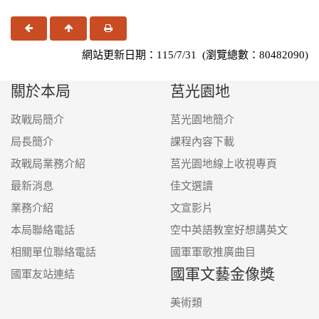
上一頁
回頂端
友善列印
網站更新日期：115/7/31 (瀏覽總數：80482090)
關於本局
莒光園地
政戰局簡介
莒光園地簡介
局長簡介
課程內容下載
政戰局業務介紹
莒光園地線上收視專頁
最新消息
佳文選讀
業務介紹
文宣影片
本局聯絡電話
空中英語教室好想講英文
相關單位聯絡電話
國軍軍歌推廣曲目
國軍文藝金像獎
國軍友站連結
美術類