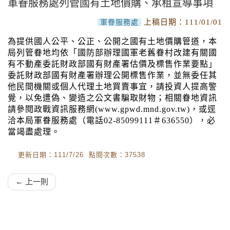
軍眷服務處列管國有土地價購、承租宣導事項
上稿日期：
111/01/01
軍眷服務處
為提供國人公平、公正、公開之國有土地價購管道，本
局列管眷地均依「國防部辦理國軍老舊眷村改建有關國
有不動產委託財政部國有財產署估價及標售作業要點」
委託財政部國有財產署辦理公開標售作業，並無委任其
他民間機關或個人代理土地買賣事宜，請投資人提高警
覺，以免遭偽、變造之公文書騙取財物；相關眷地資訊
請參閱政戰資訊服務網(www.gpwd.mnd.gov.tw)，或逕
洽本局軍眷服務處（電話02-85099111＃636550），必
當竭盡處理。
更新日期：111/7/26 點閱次數：37538
← 上一則