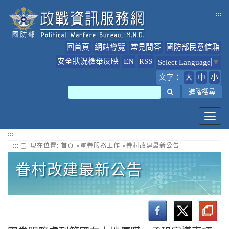
跳
:::
到
主
要
回首頁
網站導覽
常見問答
國防部民意信箱
內
容
安全狀況檢舉反映
EN
RSS
Select Language
▼
文字：
大
中
小
搜尋
進階搜尋
Toggl
navig
:::
:::
現在位置:
首頁
»
軍眷服務工作
»
眷村改建最新公告
眷村改建最新公告