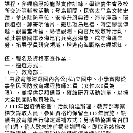
課程，參觀艦艇設施與實作訓練，舉辦慶生會及校
所交流等輔教活動；登島期間，探索太平島文物史
蹟，參訪駐防單位，安排升旗典禮、海岸淨灘、環
保植樹、郵寄明信片、鐵馬環島巡禮、時空膠囊傳
遞、觀音堂祈福、島礁觀測、向官兵致敬等活動，
藉此體驗國軍及海巡官兵克服海象，戍守海疆辛
勞，拓展學員研究領域，增進南海戰略宏觀認知。
伍、報名及資格審查作業：
一、遴選方式：
（一）教育部：
1.由教育部遴選國內各公(私)立國中、小學實際從
事全民國防教育課程教師21員（女性以6員為
限），並提供足額備員，確維研習活動訓量，以擴
大全民國防教育種能。
2.111年因疫情影響，活動順延辦理，教育部專案
梯次錄取人員，參研資格均保留至112年實施，缺
額由教育部自行律定遞補方式；另活動協調會召開
前1週，倘人數未達前揭參訓門檻，即取消該梯次