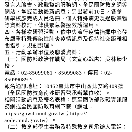
發言人臉書、政戰資訊服務網、全民國防教育網等
網站，掌握活動最新訊息；另出發前10日，各參
研學校應完成人員名冊、個人特殊病史及過敏藥物
等資料校訂，俾供緊急醫療救護運用。
四、各梯次研習活動，依中央流行疫情指揮中心發
布嚴重特殊傳染性肺炎疫情訊息及保持社交距離相
關指引，規劃辦理。
五、活動承辦單位及聯繫資料：
（一）國防部政治作戰局（文宣心戰處）吳林臻少
校。
電話：02-85099081、85099083，傳真：02-
85099089。
報名通訊地址：10462臺北市中山區北安路409號
（全民國防教育南沙研習營承辦單位收）。
相關活動訊息及報名表格：逕至國防部政戰資訊服
務網或全民國防教育網下載（網址：
https://gpwd.mnd.gov.tw
；https://
aode.mnd.gov.tw）。
（二）教育部學生事務及特殊教育司承辦人電話：