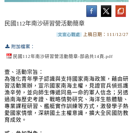
南沙研習營活動
實施計畫與作業要點
民國112年南沙研習營活動簡章
活動成果
上稿日期：
111/12/27
文宣心戰處
附加檔案：
民國112年南沙研習營活動簡章-部函共14頁.pdf
壹、活動宗旨：
為強化青年學子認識與支持國家南海政策，藉由研
習活動策辦，宣示國家南海主權，見證官兵偵巡護
漁辛勞，並向師生傳遞同島一命的軍人信念；另透
過南海歷史考證、戰略情勢研究、海洋生態體驗、
專業課程研習、艦艇實作訓練等方式，激發學子熱
愛國家情懷，深耕國土主權意識，擴大全民國防教
育成效。