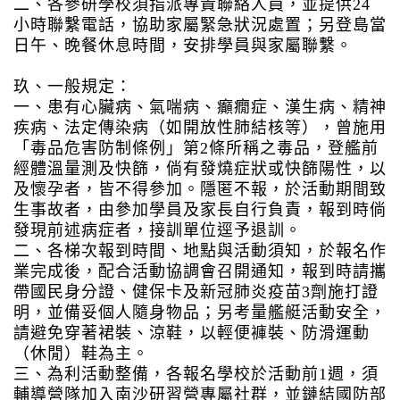
二、各參研學校須指派專責聯絡人員，並提供24
小時聯繫電話，協助家屬緊急狀況處置；另登島當
日午、晚餐休息時間，安排學員與家屬聯繫。
玖、一般規定：
一、患有心臟病、氣喘病、癲癇症、漢生病、精神
疾病、法定傳染病（如開放性肺結核等），曾施用
「毒品危害防制條例」第2條所稱之毒品，登艦前
經體溫量測及快篩，倘有發燒症狀或快篩陽性，以
及懷孕者，皆不得參加。隱匿不報，於活動期間致
生事故者，由參加學員及家長自行負責，報到時倘
發現前述病症者，接訓單位逕予退訓。
二、各梯次報到時間、地點與活動須知，於報名作
業完成後，配合活動協調會召開通知，報到時請攜
帶國民身分證、健保卡及新冠肺炎疫苗3劑施打證
明，並備妥個人隨身物品；另考量艦艇活動安全，
請避免穿著裙裝、涼鞋，以輕便褲裝、防滑運動
（休閒）鞋為主。
三、為利活動整備，各報名學校於活動前1週，須
輔導營隊加入南沙研習營專屬社群，並鏈結國防部