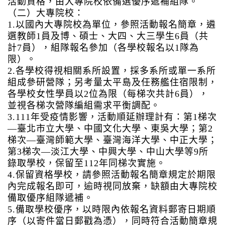
活動資格，由大專院校依備選優序遞補組隊。
（二）大專院校：
1.以國內大專院校為單位，參照活動報名簡章，遴
選教師1員及博、碩士、大四、大三學生6員（共
計7員），組隊報名參加（各學校報名以1隊為
限）。
2.各學校得視相關系所設置，採多系所或單一系所
組成參研營隊；另考量太平島及任務艦住宿限制，
各學校女性學員以2位為限（每梯次共計6員），
並視各梯次營隊編組需求平衡調配。
3.111年受疫情影響，活動順延辦理計有：第1梯次
—臺北市立大學、中國文化大學、東吳大學；第2
梯次—臺灣師範大學、臺灣海洋大學、中正大學；
第3梯次—淡江大學、中興大學、中山大學等9所
錄取學校，保留至112年同梯次實施。
4.保留資格學校，請參照活動報名簡章規定於期限
內完成報名即可，逾時視同放棄，缺額由大專院校
備取優序組隊遞補。
5.備取學校優序，以時限內依報名資料郵寄日期順
序（以寄件當日郵戳為憑），同時符合活動簡章規