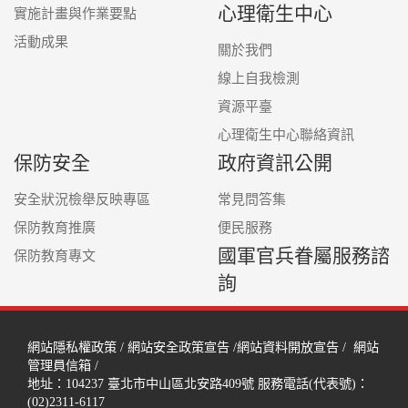
心理衛生中心
實施計畫與作業要點
活動成果
關於我們
線上自我檢測
資源平臺
心理衛生中心聯絡資訊
保防安全
政府資訊公開
安全狀況檢舉反映專區
常見問答集
保防教育推廣
便民服務
國軍官兵眷屬服務諮
保防教育專文
詢
網站隱私權政策
/
網站安全政策宣告
/
網站資料開放宣告
/
網站
管理員信箱
/
地址：104237
臺北市中山區北安路409號
服務電話(代表號)：
(02)2311-6117