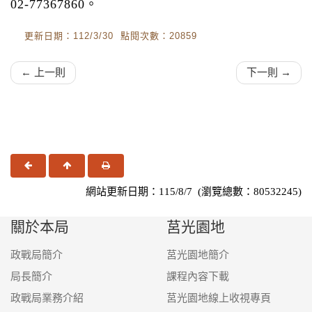
02-77367860。
更新日期：112/3/30 點閱次數：20859
← 上一則
下一則 →
上一頁
回頂端
友善列印
網站更新日期：115/8/7 (瀏覽總數：80532245)
關於本局
莒光園地
政戰局簡介
莒光園地簡介
局長簡介
課程內容下載
政戰局業務介紹
莒光園地線上收視專頁