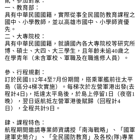
貳、參加對象：
一、教育部：
具有中華民國國籍，實際從事全民國防教育課程之
國中、小學教師，並以高雄市國中、小學師資優
先。
二、大專院校：
具有中華民國國籍，就讀國內各大專院校等研究所
博、碩士、大四、大三學生，且年齡未逾40歲之
在學青年（未含軍校、軍職及在職進修人員）。
參、行程規劃：
訂於民國112年4至7月份期間，搭乘軍艦前往太平
島（區分4梯次實施）。每梯次於左營軍港出發(去
程計4日)，抵達太平島後，於島上停留1日（夜宿1
晚），翌日返航抵左營軍港後賦歸（回程計4
日），全程共計9日。
肆、課程特色：
航程期間邀請專業師資講授「南海戰略」、「國軍
建軍史簡介」、「全民國防教育」及各校(隊)專業