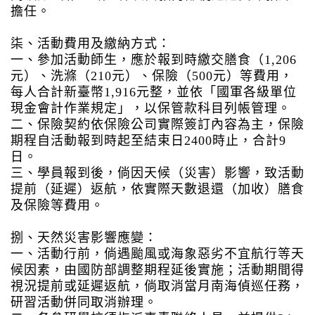
擔任。
柒、活動費用及繳納方式：
一、參加活動師生，應於報到時繳交膳食（1,206
元）、洗滌（210元）、保險（500元）等費用，
每人合計新臺幣1,916元整，並依「國軍各級單位
現金會計作業規定」，以保管款科目列帳管理。
二、保險契約依保險公司實際簽訂內容為主，保險
期程自活動報到時起至結束日2400時止，合計9
日。
三、學員報到後，倘因天候（災害）影響，致活動
提前（延遲）返航，依實際天數退還（加收）膳食
及保險等費用。
捌、天然災害影響應變：
一、活動行前，倘遇颱風或海象惡劣不宜航行等天
候因素，由國防部調整期程延後實施；活動期間得
視況提前或延遲返航，倘取消當月南海偵巡任務，
研習活動併同取消辦理。