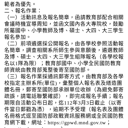
範者為優先。
二、報名作業：
（一）活動訊息及報名簡章，函請教育部配合相關
會議時機宣導周知，並函文國內各大專院校，鼓勵
所屬國中、小學教師及博、碩士、大四、大三學生
報名參加。
（二）前項遴選採公開報名，由各學校參照活動報
名簡章，調查相關系所師生參與意願後，遴選教師
及博、碩士、大四、大三學生組隊報名（各學校報
名以1隊為限）；教育部國中、小學全民國防教育
師資統由教育部蒐整後寄至國防部。
（三）報名作業採通訊郵寄方式，由教育部及各學
校指定主辦系所(單位)，彙整個人報名表及繕造團
體名冊，郵寄至國防部承辦單位收辦（為避免郵寄
疏誤，請電話聯繫確認），即完成報名手續；報名
期限自活動公布日起，迄112年3月3日截止（以寄
件當日郵戳為憑），逾期不予受理（報名表及團體
名冊格式逕至國防部政戰資訊服務網或全民國防教
育網下載，網址：
https://gpwd.mnd.gov.tw
；