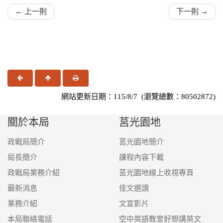
← 上一則
下一則 →
上一頁
回頂端
友善列印
網站更新日期：115/8/7 (瀏覽總數：80502872)
關於本局
莒光園地
政戰局簡介
莒光園地簡介
局長簡介
課程內容下載
政戰局業務介紹
莒光園地線上收視專頁
最新消息
佳文選讀
業務介紹
文宣影片
本局聯絡電話
空中英語教室好想講英文