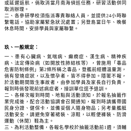
或延遲返航，倘取消當月南海偵巡任務，研習活動併同
取消辦理。
二、各參研學校須指派專責聯絡人員，並提供24小時聯
繫電話，協助家屬緊急狀況處置；另登島當日午、晚餐
休息時間，安排學員與家屬聯繫。
玖、一般規定：
一、患有心臟病、氣喘病、癲癇症、漢生病、精神疾
病、法定傳染病（如開放性肺結核等），曾施用「毒品
危害防制條例」第2條所稱之毒品，登艦前經體溫量測，
倘有發燒症狀，以及懷孕者，皆不得參加。隱匿不報，
於活動期間致生事故者，由參加學員及家長自行負責，
報到時倘發現前述病症者，接訓單位逕予退訓。
二、各梯次報到時間、地點與活動須知，於報名抽籤作
業完成後，配合活動協調會召開通知，報到時請攜帶國
民身分證、健保卡，並備妥個人隨身物品；另考量艦艇
活動安全，請避免穿著裙裝、涼鞋，以輕便褲裝、防滑
運動（休閒）鞋為主。
三、為利活動整備，各報名學校於抽籤活動前1週，須輔