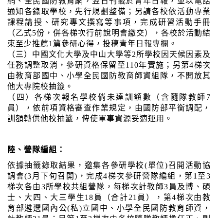
網、全民國防教育網，翌日刊載於青年日報，並以電話
通知各錄取學校，先行規劃整備；另請各校依活動專業
課程講授、研究專文撰寫等事項，完成研習活動手冊
（乙式5份，併各梯次行前說明會繳交），各校於活動結
束至少推薦1篇參研心得，投稿青年日報專欄。
（三）中國文化大學及中山大學等2所學校因天候因素及
任務調整取消，參研資格保留至110年實施；另第4梯次
由教育部國中、小學全民國防教育師資組隊，不開放其
他大專院校抽籤。
（四）各梯次報名學校倘未達訓額數（含隨隊教師7
員），依前項資格審查作業規定，由國防部平衡調配，
訓額轉供他校抽籤，俾使軍事資源妥適運用。
陸、營隊編組：
依據抽籤錄取結果，邀集各參研學校(單位)召開活動協
調會(3月下旬召開)，完成4梯次參研營隊編組，第1至3
梯次各由3所學校共組營隊，每梯次計教師3員及博、碩
士、大四、大三學生18員（合計21員），第4梯次由教
育部遴選國內公(私)立國中、小學全民國防教育師資，