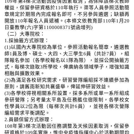
109年第4梯次活動因疫情因素取消；為保障該梯次教師
權益，保留參研資格於110年執行。渠等人員參照活動簡
章規定於期限內完成報名即可，不另參與遴選；缺額再
開放110年報名人員遞補。(本條文依教育部110年1月20
日臺教學(六)字第1100008371號函增列)
（二）大專院校：
1.採抽籤方式辦理：
(1)以國內大專院校為單位，參照活動報名簡章，遴選教
師1員及博、碩士、大四、大三學生6員（共計7員），組
隊報名參加（各學校報名以1隊為限），並採公開抽籤方
式，每梯次錄取3所學校，俾廣納各領域學子，增強知識
相融與擴散效果。
(2)為滿足各校研究需求，研習營隊編組採不連續參加為
原則，請舊雨新知共襄盛舉，俾延伸研習效益。
(3)各學校得視相關系所設置，採多系所或單一系所組成
參研營隊；另考量太平島及任務艦住宿限制，各學校女
性學員以2位為限（每梯次共計6員），並視各梯次營隊
編組需求平衡調配。
2.員額保留方式辦理：
108年第3梯次活動因任務調整及天候因素取消，保留參
研資格於109年實施，惟中央疫情指揮中心於活動期間均