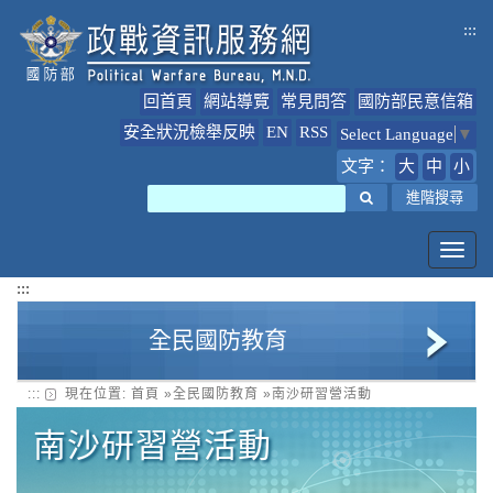
跳
:::
到
主
要
回首頁
網站導覽
常見問答
國防部民意信箱
內
容
安全狀況檢舉反映
EN
RSS
Select Language
▼
文字：
大
中
小
搜尋
進階搜尋
Toggl
navig
:::
全民國防教育
:::
現在位置:
首頁
»
全民國防教育
»
南沙研習營活動
全民國防教育簡介
南沙研習營活動
全民國防教育最新公告