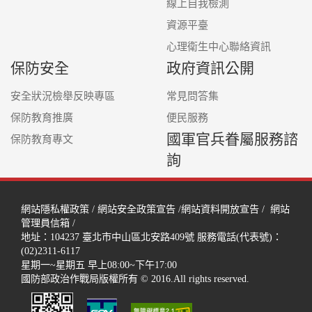
線上自我檢測
資源平臺
心理衛生中心聯絡資訊
保防安全
政府資訊公開
安全狀況檢舉反映專區
常見問答集
保防教育推廣
便民服務
國軍官兵眷屬服務諮
保防教育專文
詢
網站隱私權政策
/
網站安全政策宣告
/
網站資料開放宣告
/
網站
管理員信箱
/
地址：104237
臺北市中山區北安路409號
服務電話(代表號)：
(02)2311-6117
星期一~星期五 早上08:00~下午17:00
國防部政治作戰局版權所有 © 2016.All rights reserved.