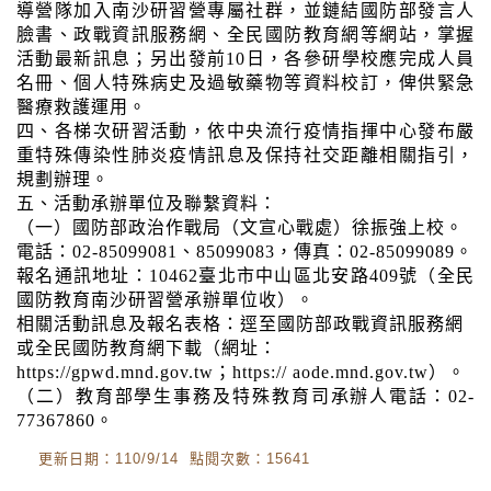
導營隊加入南沙研習營專屬社群，並鏈結國防部發言人
臉書、政戰資訊服務網、全民國防教育網等網站，掌握
活動最新訊息；另出發前10日，各參研學校應完成人員
名冊、個人特殊病史及過敏藥物等資料校訂，俾供緊急
醫療救護運用。
四、各梯次研習活動，依中央流行疫情指揮中心發布嚴
重特殊傳染性肺炎疫情訊息及保持社交距離相關指引，
規劃辦理。
五、活動承辦單位及聯繫資料：
（一）國防部政治作戰局（文宣心戰處）徐振強上校。
電話：02-85099081、85099083，傳真：02-85099089。
報名通訊地址：10462臺北市中山區北安路409號（全民
國防教育南沙研習營承辦單位收）。
相關活動訊息及報名表格：逕至國防部政戰資訊服務網
或全民國防教育網下載（網址：
https://gpwd.mnd.gov.tw；https:// aode.mnd.gov.tw）。
（二）教育部學生事務及特殊教育司承辦人電話：02-
77367860。
更新日期：110/9/14 點閱次數：15641