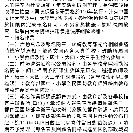
未解除室內社交規範，年度活動取消辦理；為保障該梯
次師生權益，再次保留參研資格於110年執行，計有中國
文化大學及中山大學等2所學校，參照活動報名簡章規定
於期限內完成報名即可，不另參與抽籤，逾時視同放
棄，缺額由大專院校抽籤備選優序組隊遞補。
二、報名作業：
（一）活動訊息及報名簡章，函請教育部配合相關會議
時機宣導周知，並函文國內各大專院校，鼓勵所屬國
中、小學教師及博、碩士、大四、大三學生報名參加。
（二）前項遴選抽籤採公開報名，由各學校參照活動報
名簡章，調查相關系所師生參與意願後，遴選教師及
博、碩士、大四、大三學生組隊報名（各學校報名以1隊
為限）；教育部國中、小學全民國防教育師資統由教育
部蒐整後寄至國防部。
（三）報名作業採通訊郵寄方式，由教育部及各學校指
定主辦系所(單位)，彙整個人報名表及繕造團體名冊，
郵寄至國防部承辦單位收辦（為避免郵寄疏誤，請電話
聯繫確認），即完成報名手續；報名期限自活動公布日
起，迄110年3月5日截止（以寄件當日郵戳為憑），逾
期不予受理（報名表及團體名冊格式逕至國防部政戰資