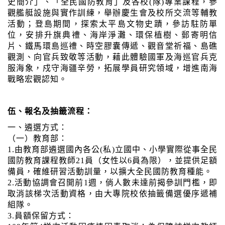
史簡介」、「全民國防教育」及各校(隊)專業課程，參
觀艦艇設施與實作訓練，舉辦慶生會及校所交流等輔教
活動；登島期間，探索太平島文物史蹟，參訪駐防單
位，安排升旗典禮、海岸淨灘、環保植樹、郵寄明信
片、鐵馬環島巡禮、時空膠囊傳遞、觀音堂祈福、島礁
觀測、向官兵致敬等活動，藉此體驗國軍及海巡官兵克
服海象，戍守海疆辛勞，拓展學員研究領域，增進南海
戰略宏觀認知。
伍、報名及抽籤流程：
一、遴選方式：
（一）教育部：
1.由教育部遴選國內各公(私)立國中、小學實際從事全民
國防教育課程教師21員（女性以6員為限），並提供足額
備員，確維研習活動訓量，以擴大全民國防教育種能。
2.活動協調會召開前1週，倘人數未達前揭參訓門檻，即
取消該梯次活動資格，由大專院校依抽籤備選優序遞補
組隊。
3.員額保留方式：