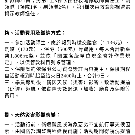
計教師21員；另第1至3梯次由各校隨隊教師擔任正、副
領隊（領隊1名、副領隊2名），第4梯次由教育部視遴選
資深教師擔任。
柒、活動費用及繳納方式：
一、參加活動師生，應於報到時繳交膳食（1,136元）、
洗滌（170元）、保險（500元）等費用，每人合計新臺
幣1,806元整，並依「國軍各級單位現金會計作業規
定」，以保管款科目列帳管理。
二、保險契約依保險公司實際簽訂內容為主，保險期程
自活動報到時起至結束日2400時止，合計9日。
三、學員報到後，倘因天候（災害）影響，致活動提前
（延遲）返航，依實際天數退還（加收）膳食及保險等
費用。
捌、天然災害影響應變：
一、活動行前，倘遇颱風或海象惡劣不宜航行等天候因
素，由國防部調整期程延後實施；活動期間得視況提前