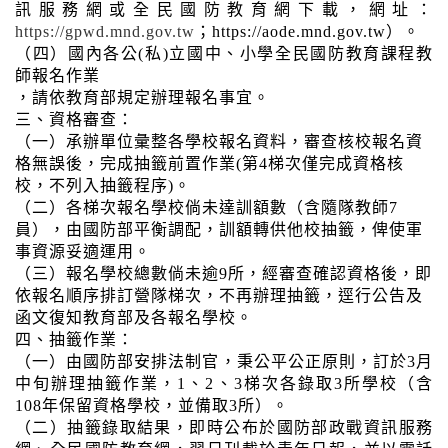
訊服務網或全民國防教育網下載，網址：
https://gpwd.mnd.gov.tw
；https://aode.mnd.gov.tw
）。
（四）國內各公(私)立國中、小學全民國防教育課程教
師報名作業
，請依教育部規定辦理報名事宜。
三、資格審查：
（一）承辦單位彙整各學校報名資料，審查核校報名資
格無誤後，完成抽籤前置作業(第4梯次僅完成資格核
校，不列入抽籤程序)。
（二）各梯次報名學校倘未達訓額數（含隨隊教師7
員），由國防部平衡調配，訓額轉供他校抽籤，俾使軍
事資源妥適運用。
（三）報名學校總數倘未逾9所，經審查確認資格後，即
依報名順序排訂營隊梯次，不再辦理抽籤，逕行公告及
函文復知教育部及各報名學校。
四、抽籤作業：
（一）由國防部安排法制官，秉公平公正原則，訂於3月
中旬辦理抽籤作業，1、2、3梯次各錄取3所學校（含
108年保留資格學校，並備取3所）。
（二）抽籤錄取結果，即時公布於國防部政戰資訊服務