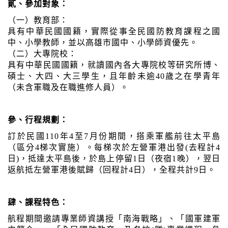
貳、參加對象：
（一）教育部：
具有中華民國國籍，實際從事全民國防教育課程之國
中、小學教師，並以高雄市國中、小學師資優先。
（二）大專院校：
具有中華民國國籍，就讀國內各大專院校等研究所博、
碩士、大四、大三學生，且年齡未逾40歲之在學青年
（未含軍職及在職進修人員）。
參、行程規劃：
訂於民國110年4至7月份期間，搭乘軍艦前往太平島
（區分4梯次實施）。每梯次於左營軍港出發(去程計
4
日
)，抵達太平島後，於島上停留1日（夜宿1晚），翌日
返航抵左營軍港後賦歸（回程計4日），全程共計9日。
肆、課程特色：
航程期間邀請專業師資講授「南海戰略」、「國軍建軍