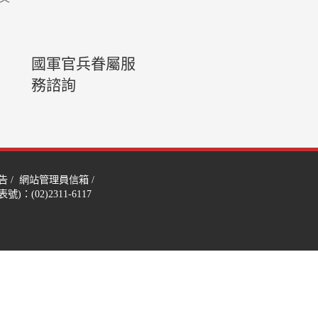
國軍官兵眷屬服
務諮詢
告
/
網站管理員信箱
/
)：(02)2311-6117