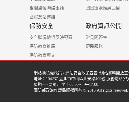
相關單位聯絡電話
國軍軍歌推廣曲目
國軍友站連結
保防安全
政府資訊公開
安全狀況檢舉反映專區
常見問答集
保防教育推廣
便民服務
保防教育專文
網站隱私權政策
/
網站安全政策宣告
/
網站資料開放宣
地址：104237
臺北市中山區北安路409號
服務電話(代表號
星期一~星期五 早上08:00~下午17:00
國防部政治作戰局版權所有 © 2016.All rights reserved.