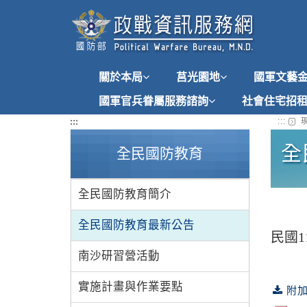
跳
到
主
要
內
關於本局
莒光園地
國軍文藝
容
國軍官兵眷屬服務諮詢
社會住宅招
:::
:::
現
全
全民國防教育
全民國防教育簡介
全民國防教育最新公告
民國
南沙研習營活動
實施計畫與作業要點
附加