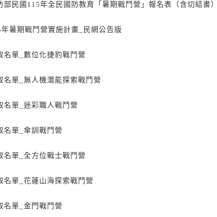
防部民國115年全民國防教育「暑期戰鬥營」報名表（含切結書
15年暑期戰鬥營實施計畫_民網公告版
取名單_數位化捷豹戰鬥營
取名單_無人機潛能探索戰鬥營
取名單_迷彩職人戰鬥營
取名單_傘訓戰鬥營
取名單_全方位戰士戰鬥營
取名單_花蓮山海探索戰鬥營
取名單_金門戰鬥營