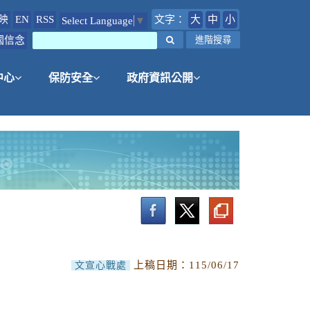
映
EN
RSS
文字：
大
中
小
Select Language
▼
國信念
搜尋
進階搜尋
中心
保防安全
政府資訊公開
上稿日期：
115/06/17
文宣心戰處