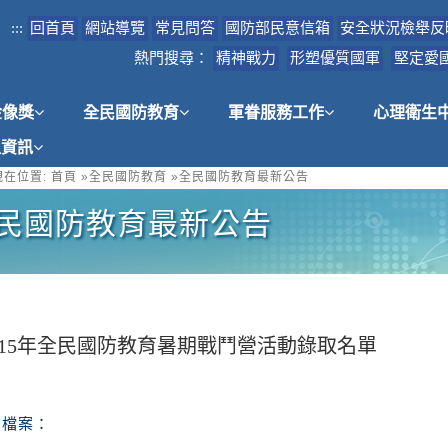
:::
回首頁
網站導覽
常見問答
國防部民意信箱
安全狀況檢舉反
熱門搜尋：
精神戰力
形塑優質國軍
堅定愛
金像獎
全民國防教育
軍眷服務工作
心理衛生
租資訊
在位置:
首頁
»
全民國防教育
»
全民國防教育最新公告
民國防教育最新公告
115年全民國防教育暑期戰鬥營活動錄取名單
檔案：