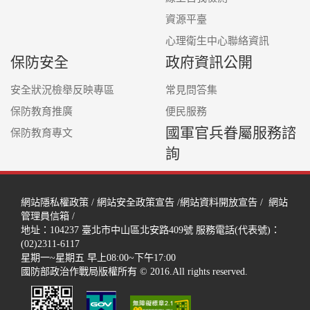
資源平臺
心理衛生中心聯絡資訊
保防安全
政府資訊公開
安全狀況檢舉反映專區
常見問答集
保防教育推廣
便民服務
國軍官兵眷屬服務諮
保防教育專文
詢
網站隱私權政策
/
網站安全政策宣告
/
網站資料開放宣告
/
網站
管理員信箱
/
地址：104237
臺北市中山區北安路409號
服務電話(代表號)：
(02)2311-6117
星期一~星期五 早上08:00~下午17:00
國防部政治作戰局版權所有 © 2016.All rights reserved.