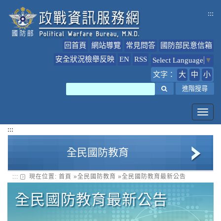
跳
:::
到
主
要
回首頁
網站導覽
常見問答
國防部民意信箱
內
容
安全狀況檢舉反映
EN
RSS
Select Language
▼
文字：
大
中
小
搜尋
進階搜尋
Toggl
navig
:::
全民國防教育
:::
現在位置:
首頁
»
全民國防教育
»
全民國防教育最新公告
全民國防教育簡介
全民國防教育最新公告
全民國防教育最新公告