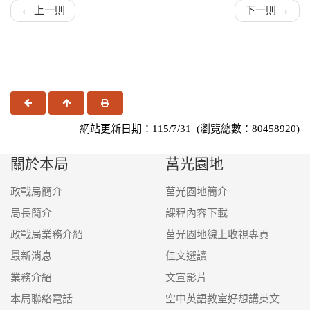
← 上一則
下一則 →
上一頁
回頂端
友善列印
網站更新日期：115/7/31 (瀏覽總數：80458920)
關於本局
莒光園地
政戰局簡介
莒光園地簡介
局長簡介
課程內容下載
政戰局業務介紹
莒光園地線上收視專頁
最新消息
佳文選讀
業務介紹
文宣影片
本局聯絡電話
空中英語教室好想講英文