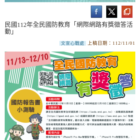
南沙研習營活動
實施計畫與作業要點
民國112年全民國防教育「網際網路有獎徵答活
動」
活動成果
上稿日期：
112/11/01
文宣心戰處