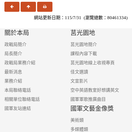
上一頁
回頂端
友善列印
網站更新日期：115/7/31 (瀏覽總數：80461334)
關於本局
莒光園地
政戰局簡介
莒光園地簡介
局長簡介
課程內容下載
政戰局業務介紹
莒光園地線上收視專頁
最新消息
佳文選讀
業務介紹
文宣影片
本局聯絡電話
空中英語教室好想講英文
相關單位聯絡電話
國軍軍歌推廣曲目
國軍文藝金像獎
國軍友站連結
美術類
多媒體類