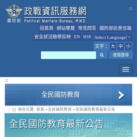
跳
:::
到
主
要
回首頁
網站導覽
常見問答
國防部民意信箱
內
容
安全狀況檢舉反映
EN
RSS
Select Language
▼
文字：
大
中
小
搜尋
進階搜尋
Toggl
navig
:::
全民國防教育
:::
現在位置:
首頁
»
全民國防教育
»
全民國防教育最新公告
全民國防教育簡介
全民國防教育最新公告
全民國防教育最新公告