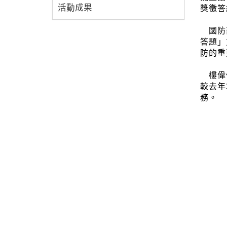
活動成果
獎徵答
國防部
答題」
防的重
樓偉傑
較去年
務。