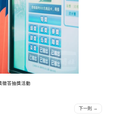
獎徵答抽獎活動
下一則 →