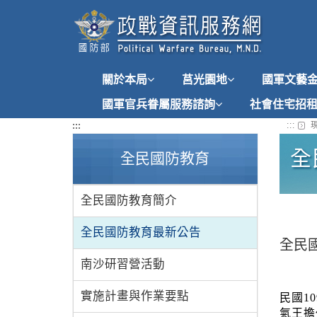
跳
到
主
要
內
關於本局
莒光園地
國軍文藝
容
國軍官兵眷屬服務諮詢
社會住宅招
:::
:::
現
全
全民國防教育
全民國防教育簡介
全民國防教育最新公告
全民
南沙研習營活動
實施計畫與作業要點
民國1
氣王擔