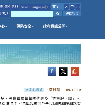
映
EN
RSS
文字：
大
中
小
Select Language
▼
國信念
搜尋
進階搜尋
中心
保防安全
政府資訊公開
上稿日期：
109/12/10
文宣心戰處
帕契、黑鷹體驗營營隊代表及「穿軍服，讚」人
72位幸運得主，得獎名單可至全民國防網際網路有