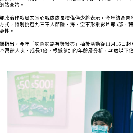
網站查詢。
政治作戰局文宣心戰處處長樓偉傑少將表示，今年結合青
方式，特別挑選九三軍人節陸、海、空軍形象影片等5部，
要性。
指出，今年「網際網路有獎徵答」抽獎活動從11月16日起至1
27萬餘人次，成長1倍，根據參加的年齡層分析，40歲以下佔