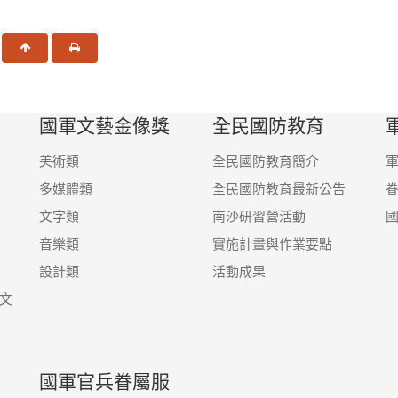
一頁
回頂端
友善列印
國軍文藝金像獎
全民國防教育
美術類
全民國防教育簡介
多媒體類
全民國防教育最新公告
文字類
南沙研習營活動
音樂類
實施計畫與作業要點
設計類
活動成果
文
國軍官兵眷屬服