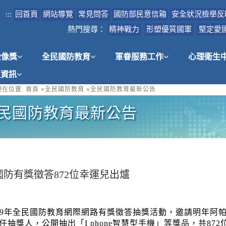
:::
回首頁
網站導覽
常見問答
國防部民意信箱
安全狀況檢舉反
熱門搜尋：
精神戰力
形塑優質國軍
堅定愛
金像獎
全民國防教育
軍眷服務工作
心理衛生
租資訊
在位置:
首頁
»
全民國防教育
»
全民國防教育最新公告
民國防教育最新公告
國防有獎徵答872位幸運兒出爐
09年全民國防教育網際網路有獎徵答抽獎活動，邀請明年阿
任抽獎人，公開抽出「I phone智慧型手機」等獎品，共8