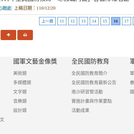
上稿日期：110/12/20
心戰處
上一頁
11
12
13
14
15
16
17
一頁
回頂端
友善列印
國軍文藝金像獎
全民國防教育
美術類
全民國防教育簡介
多媒體類
全民國防教育最新公告
文字類
南沙研習營活動
音樂類
實施計畫與作業要點
設計類
活動成果
文