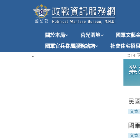
跳
到
主
要
內
關於本局
莒光園地
國軍文藝
容
國軍官兵眷屬服務諮詢
社會住宅招
:::
:::
現
業
民國
文宣
國軍
文宣