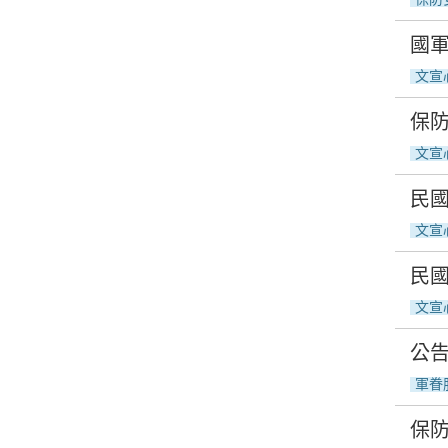
國軍
文宣
保防
文宣
民國
文宣
民國
文宣
公告
軍眷
保防