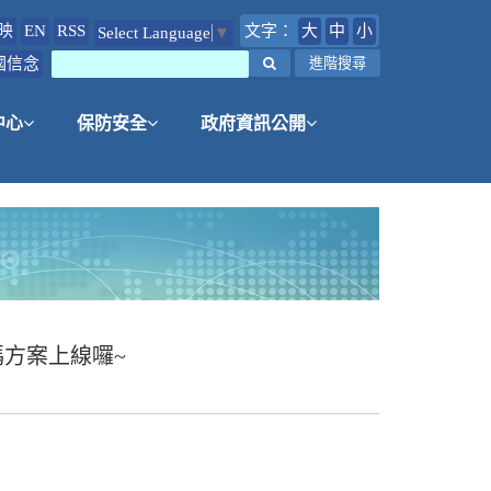
映
EN
RSS
文字：
大
中
小
Select Language
▼
國信念
搜尋
進階搜尋
中心
保防安全
政府資訊公開
碼方案上線囉~