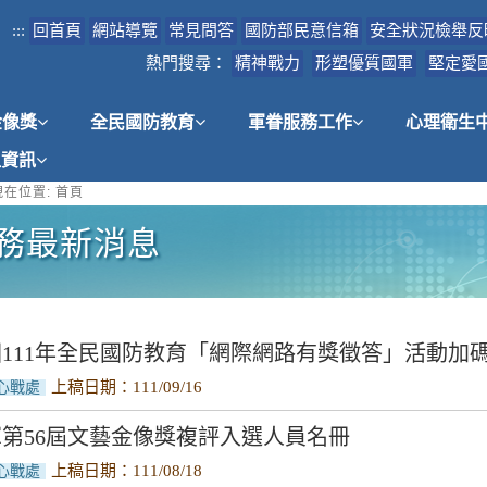
:::
回首頁
網站導覽
常見問答
國防部民意信箱
安全狀況檢舉反
熱門搜尋：
精神戰力
形塑優質國軍
堅定愛
金像獎
全民國防教育
軍眷服務工作
心理衛生
租資訊
在位置:
首頁
務最新消息
111年全民國防教育「網際網路有獎徵答」活動加
上稿日期：111/09/16
心戰處
第56屆文藝金像獎複評入選人員名冊
上稿日期：111/08/18
心戰處