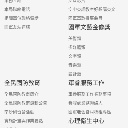
業務介紹
文宣影片
本局聯絡電話
空中英語教室好想講英文
相關單位聯絡電話
國軍軍歌推廣曲目
國軍文藝金像獎
國軍友站連結
美術類
多媒體類
文字類
音樂類
設計類
全民國防教育
軍眷服務工作
全民國防教育簡介
軍眷服務工作業務事項
全民國防教育最新公告
眷服處業務聯絡人
南沙研習營活動
國軍老舊眷村標租專區
心理衛生中心
實施計畫與作業要點