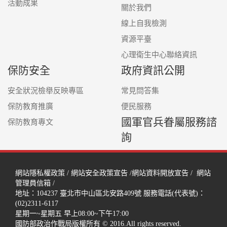
活動成果
關於我們
線上自我檢測
資源平臺
心理衛生中心聯絡資訊
保防安全
政府資訊公開
安全狀況檢舉反映專區
常見問答集
保防教育推廣
便民服務
國軍官兵眷屬服務諮
保防教育專文
詢
網站隱私權政策
/
網站安全政策宣告
/
網站資料開放宣告
/
網站
管理員信箱
/
地址：104237
臺北市中山區北安路409號
服務電話(代表號)：
(02)2311-6117
星期一~星期五 早上08:00~下午17:00
國防部政治作戰局版權所有 © 2016.All rights reserved.