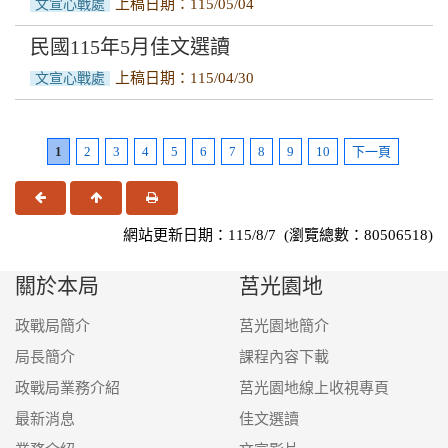
上稿日期：115/05/04
文宣心戰處
民國115年5月佳文選讀
上稿日期：115/04/30
文宣心戰處
1
2
3
4
5
6
7
8
9
10
下一頁
上一頁
回頂端
友善列印
網站更新日期：115/8/7 (瀏覽總數：80506518)
關於本局
莒光園地
政戰局簡介
莒光園地簡介
局長簡介
課程內容下載
政戰局業務介紹
莒光園地線上收視專頁
最新消息
佳文選讀