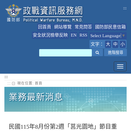
跳
:::
到
主
要
回首頁
網站導覽
常見問答
國防部民意信箱
內
容
安全狀況檢舉反映
EN
RSS
Select Language
▼
文字：
大
中
小
搜尋
進階搜尋
Toggl
navig
:::
:::
現在位置:
首頁
業務最新消息
民國115年8月份第2週「莒光園地」節目重