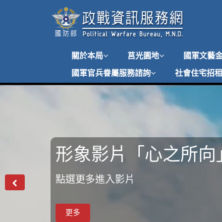
跳
到
主
要
內
關於本局
莒光園地
國軍文藝
容
國軍官兵眷屬服務諮詢
社會住宅招
形象影片「心之所向
形象影片「堅持與守
國軍心理健康照護方
點選更多進入影片
影片連結
國軍心理健康照護方案
前
一
則
圖
片
更多
更多
更多