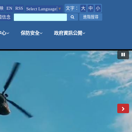
映
EN
RSS
文字：
大
中
小
Select Language
▼
國信念
搜尋
進階搜尋
中心
保防安全
政府資訊公開
暫
後
一
則
圖
片