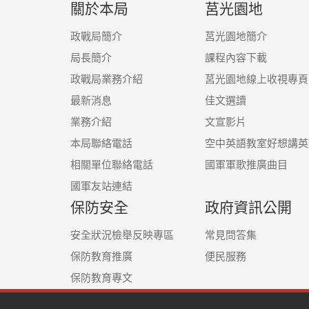
關於本局
莒光園地
政戰局簡介
莒光園地簡介
局長簡介
課程內容下載
政戰局業務介紹
莒光園地線上收視專頁
最新消息
佳文選讀
業務介紹
文宣影片
本局聯絡電話
空中英語教室好想講英
相關單位聯絡電話
國軍軍歌推廣曲目
國軍友站連結
保防安全
政府資訊公開
安全狀況檢舉反映專區
常見問答集
保防教育推廣
便民服務
保防教育專文