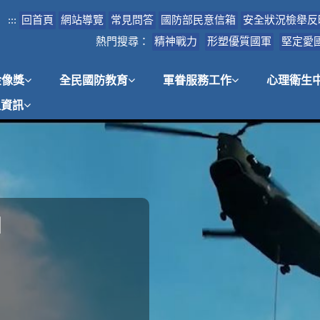
:::
回首頁
網站導覽
常見問答
國防部民意信箱
安全狀況檢舉反
熱門搜尋：
精神戰力
形塑優質國軍
堅定愛
金像獎
全民國防教育
軍眷服務工作
心理衛生
租資訊
」
護」
案