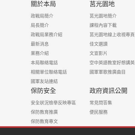
關於本局
莒光園地
政戰局簡介
莒光園地簡介
局長簡介
課程內容下載
政戰局業務介紹
莒光園地線上收視專頁
最新消息
佳文選讀
業務介紹
文宣影片
本局聯絡電話
空中英語教室好想講英
相關單位聯絡電話
國軍軍歌推廣曲目
國軍友站連結
保防安全
政府資訊公開
安全狀況檢舉反映專區
常見問答集
保防教育推廣
便民服務
保防教育專文