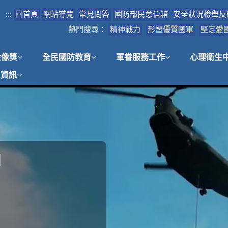
:::
回首頁
網站導覽
常見問答
國防部民意信箱
安全狀況檢舉反
熱門搜尋：
精神戰力
形塑優質國軍
堅定愛
金像獎
全民國防教育
軍眷服務工作
心理衛生
租資訊
」
護」
案