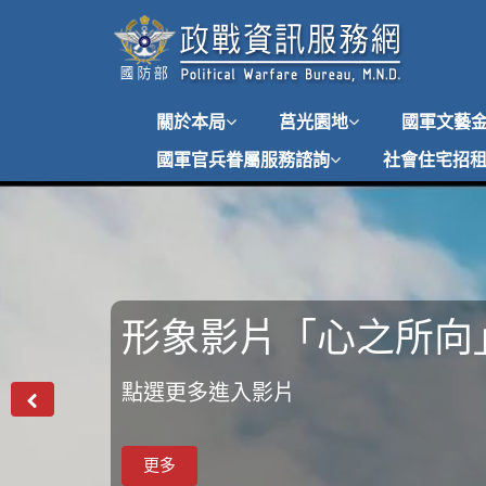
跳
到
主
要
內
關於本局
莒光園地
國軍文藝
容
國軍官兵眷屬服務諮詢
社會住宅招
形象影片「心之所向
形象影片「堅持與守
國軍心理健康照護方
點選更多進入影片
影片連結
國軍心理健康照護方案
前
一
則
圖
片
更多
更多
更多