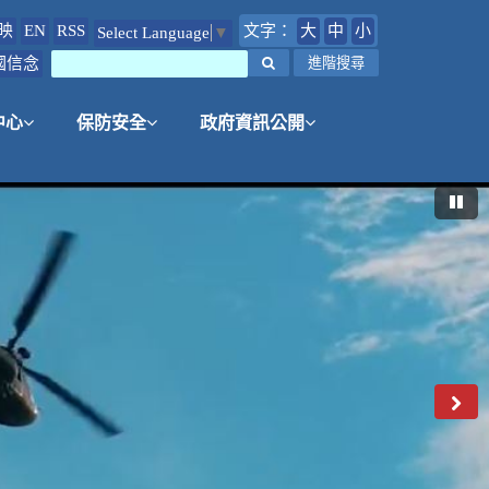
映
EN
RSS
文字：
大
中
小
Select Language
▼
國信念
搜尋
進階搜尋
中心
保防安全
政府資訊公開
暫
後
一
則
圖
片