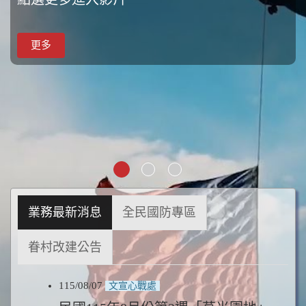
更多
更多
更多
業務最新消息
全民國防專區
眷村改建公告
115/08/07
文宣心戰處