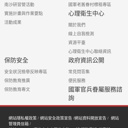
南沙研習營活動
國軍老舊眷村標租專區
心理衛生中心
實施計畫與作業要點
活動成果
關於我們
線上自我檢測
資源平臺
心理衛生中心聯絡資訊
保防安全
政府資訊公開
安全狀況檢舉反映專區
常見問答集
保防教育推廣
便民服務
國軍官兵眷屬服務諮
保防教育專文
詢
網站隱私權政策
/
網站安全政策宣告
/
網站資料開放宣告
/
網站
管理員信箱
/