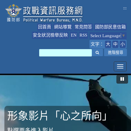
跳
:::
到
主
要
回首頁
網站導覽
常見問答
國防部民意信箱
內
容
安全狀況檢舉反映
EN
RSS
Select Language
▼
文字：
大
中
小
搜尋
進階搜尋
Toggl
navig
暫
形象影片「心之所向」
形象影片「堅持與守護」
國軍心理健康照護方案
點選更多進入影片
影片連結
國軍心理健康照護方案